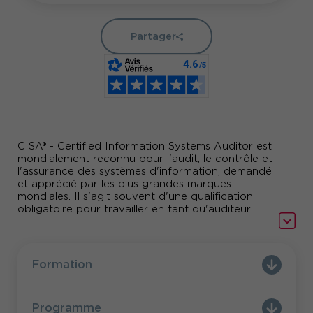
Partager
CISA® - Certified Information Systems Auditor est
mondialement reconnu pour l'audit, le contrôle et
l'assurance des systèmes d'information, demandé
et apprécié par les plus grandes marques
mondiales. Il s'agit souvent d'une qualification
obligatoire pour travailler en tant qu'auditeur
informatique. Les professionnels CISA offrent la
...
crédibilité nécessaire pour exploiter les normes,
gérer les vulnérabilités, assurer la conformité,
proposer des solutions, mettre en place des
Formation
contrôles et apporter de la valeur aux
organisations.
Programme