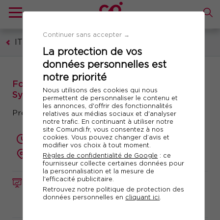
Continuer sans accepter →
IT - Technologies numériques
La protection de vos
données personnelles est
notre priorité
Formation : CISA®, Certified Information
Nous utilisons des cookies qui nous
Systems Auditor®
permettent de personnaliser le contenu et
les annonces, d'offrir des fonctionnalités
Préparation à la certification
relatives aux médias sociaux et d'analyser
notre trafic. En continuant à utiliser notre
site Comundi.fr, vous consentez à nos
cookies. Vous pouvez changer d’avis et
5 jours (35 heures)
modifier vos choix à tout moment.
présentiel ou à distance
Règles de confidentialité de Google
: ce
fournisseur collecte certaines données pour
la personnalisation et la mesure de
l'efficacité publicitaire.
FORMATION
Réf. 12941
Retrouvez notre politique de protection des
données personnelles en
cliquant ici
.
Télécharger le programme