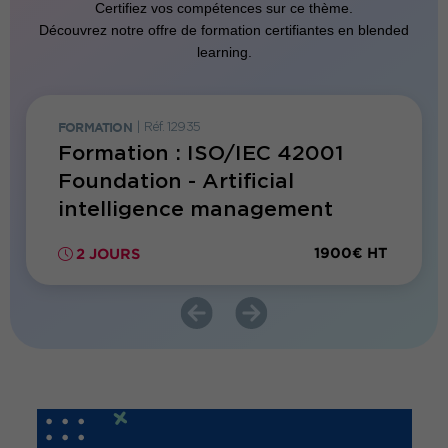
Certifiez vos compétences sur ce thème.
Découvrez notre offre de formation certifiantes en blended
learning.
FORMATION
|
Réf. 12935
FORMATI
Formation : ISO/IEC 42001
Forma
Foundation - Artificial
Risk
intelligence management
EBIO
systems
225€ HT
1900€ HT
2 JOURS
2 JO