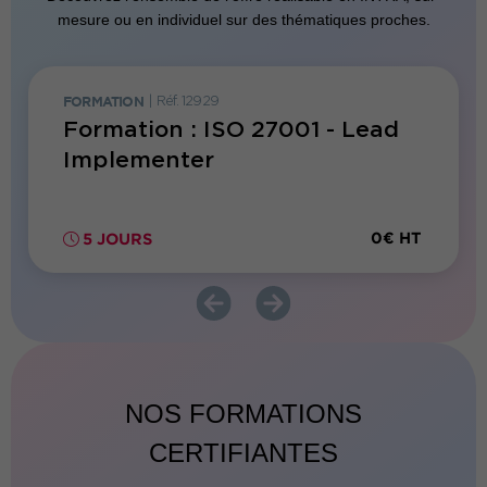
mesure ou en individuel sur des thématiques proches.
FORMATION
|
Réf. 12929
FORMATI
ed
Formation : ISO 27001 - Lead
Forma
itor®
Implementer
Infor
0€ HT
0€ HT
5 JOURS
5 JO
NOS FORMATIONS
CERTIFIANTES