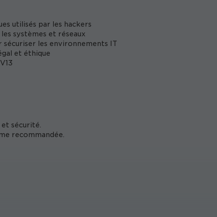
s utilisés par les hackers
s les systèmes et réseaux
 sécuriser les environnements IT
égal et éthique
 V13
et sécurité.
tème recommandée.