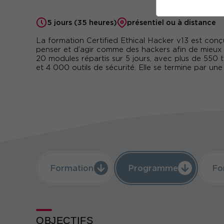
5 jours (35 heures)
présentiel ou à distance
La formation Certified Ethical Hacker v13 est con
penser et d’agir comme des hackers afin de mieux s
20 modules répartis sur 5 jours, avec plus de 550 
et 4 000 outils de sécurité. Elle se termine par une
Formation
Programme
Fo
OBJECTIFS