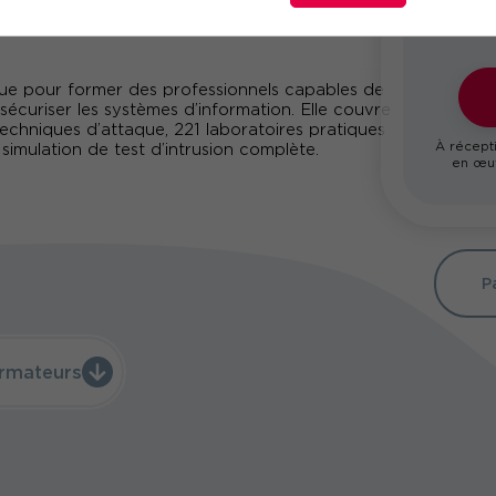
çue pour former des professionnels capables de
écuriser les systèmes d’information. Elle couvre
techniques d’attaque, 221 laboratoires pratiques
À récepti
 simulation de test d’intrusion complète.
en œuv
P
rmateurs