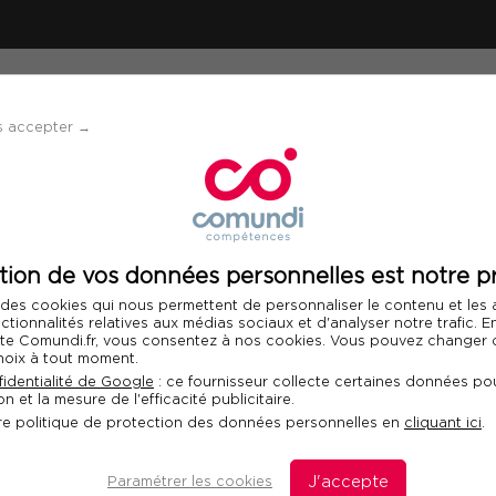
ÉVÈNEMENTS
SOLUTIONS
FINANCEMENT 
s accepter →
 - Certified Ethical Hacking
tion de vos données personnelles est notre pr
Télécharger le programme
 des cookies qui nous permettent de personnaliser le contenu et les
nctionnalités relatives aux médias sociaux et d'analyser notre trafic. 
 site Comundi.fr, vous consentez à nos cookies. Vous pouvez changer d
hoix à tout moment.
 - Certified Ethical
identialité de Google
: ce fournisseur collecte certaines données pou
n et la mesure de l'efficacité publicitaire.
Fo
re politique de protection des données personnelles en
cliquant ici
.
Com
dan
Paramétrer les cookies
J'accepte
dis