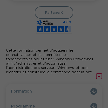
Partager
Cette formation permet d'acquérir les
connaissances et les compétences
fondamentales pour utiliser Windows PowerShell
afin d'administrer et d'automatiser
l'administration des serveurs Windows, et pour
identifier et construire la commande dont ils ont
besoin pour effectuer une tâche spécifique. Les
...
participants apprendront à construire des scripts
pour accomplir des tâches avancées telles que
l'automatisation de tâches répétitives et la
Formation
génération de rapports.
Cette formation fournit les compétences
préalables à la prise en charge d'une large
Programme
gamme de produits Microsoft, notamment