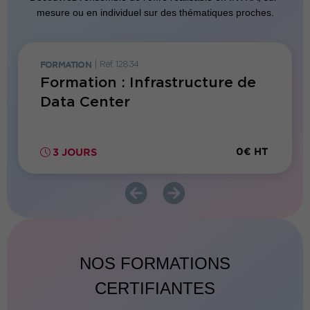
mesure ou en individuel sur des thématiques proches.
FORMATION
|
Réf. 12834
FORMATI
gn et
Formation : Infrastructure de
Forma
tion
Data Center
Intro
Admin
CISC
0€ HT
0€ HT
3 JOURS
4 JO
NOS FORMATIONS
CERTIFIANTES