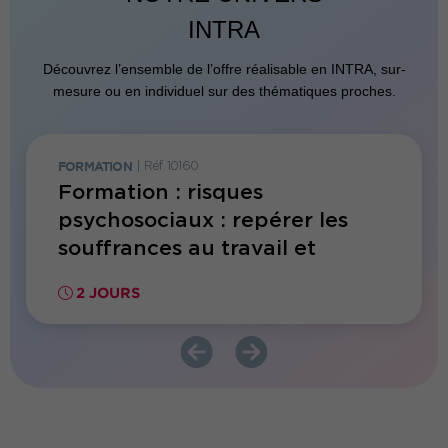
INTRA
Découvrez l’ensemble de l’offre réalisable en INTRA, sur-
mesure ou en individuel sur des thématiques proches.
FORMATION
|
Réf. 10160
FORMATI
Formation : risques
Form
psychosociaux : repérer les
en Sa
souffrances au travail et
face 
accompagner les salariés
2 JOURS
2 JO
fragilisés