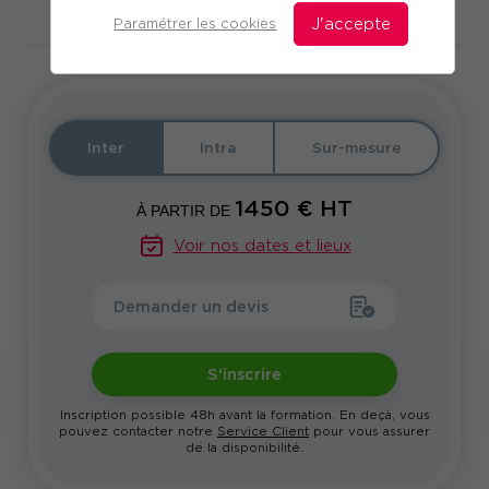
Télécharger le programme
Paramétrer les cookies
J'accepte
Inter
Intra
Sur-mesure
1450
€ HT
À PARTIR DE
Voir nos dates et lieux
Demander un devis
S'inscrire
Inscription possible 48h avant la formation. En deçà, vous
pouvez contacter notre
Service Client
pour vous assurer
de la disponibilité.