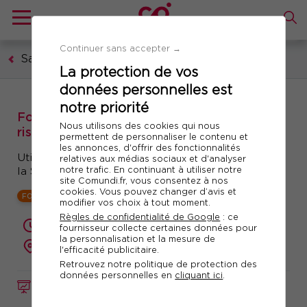
Continuer sans accepter →
Santé et sécurité au travail
La protection de vos
données personnelles est
notre priorité
Formation : Sécurité et prévention des
Nous utilisons des cookies qui nous
risques professionnels
permettent de personnaliser le contenu et
les annonces, d'offrir des fonctionnalités
Utiliser les bons outils pour relayer au quotidien
relatives aux médias sociaux et d'analyser
notre trafic. En continuant à utiliser notre
la Sécurité - HSE
site Comundi.fr, vous consentez à nos
cookies. Vous pouvez changer d’avis et
FORMATION OBLIGATOIRE
modifier vos choix à tout moment.
Règles de confidentialité de Google
: ce
2 jours (14 heures)
fournisseur collecte certaines données pour
la personnalisation et la mesure de
présentiel ou à distance
l'efficacité publicitaire.
Retrouvez notre politique de protection des
données personnelles en
cliquant ici
.
FORMATION
Réf. 10170