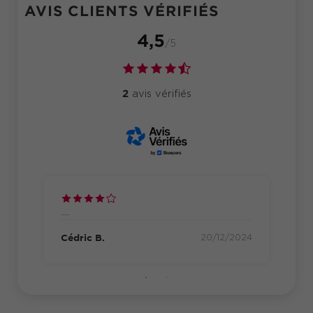
AVIS CLIENTS VÉRIFIÉS
4,5
/5
2
avis vérifiés
....
RA
2024
Cédric B.
20/12/2024
Céd