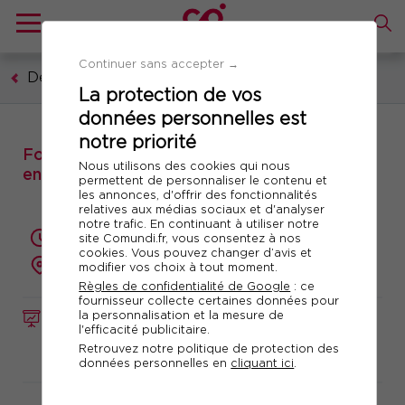
Continuer sans accepter →
Développement personnel
La protection de vos
données personnelles est
notre priorité
Formation : Pratiquer l'écoute active pour
Nous utilisons des cookies qui nous
enrichir ses relations professionnelles
permettent de personnaliser le contenu et
les annonces, d'offrir des fonctionnalités
relatives aux médias sociaux et d'analyser
notre trafic. En continuant à utiliser notre
2 jours (14 heures)
site Comundi.fr, vous consentez à nos
cookies. Vous pouvez changer d’avis et
à distance
modifier vos choix à tout moment.
Règles de confidentialité de Google
: ce
fournisseur collecte certaines données pour
la personnalisation et la mesure de
FORMATION
Réf. 11056
l'efficacité publicitaire.
Retrouvez notre politique de protection des
Télécharger le programme
données personnelles en
cliquant ici
.