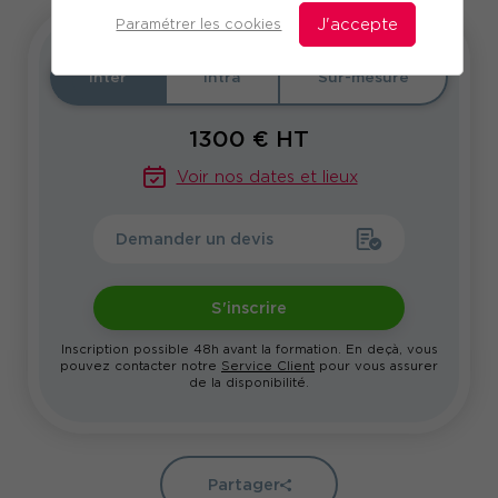
Paramétrer les cookies
J'accepte
Inter
Intra
Sur-mesure
1300
€ HT
Voir nos dates et lieux
Demander un devis
S'inscrire
Inscription possible 48h avant la formation. En deçà, vous
pouvez contacter notre
Service Client
pour vous assurer
de la disponibilité.
Partager