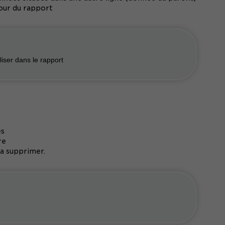
jour du rapport
liser dans le rapport
es
re
La supprimer.