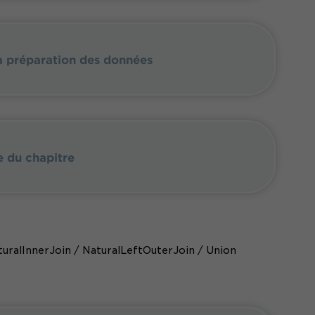
la préparation des données
e du chapitre
NaturalInnerJoin / NaturalLeftOuterJoin / Union