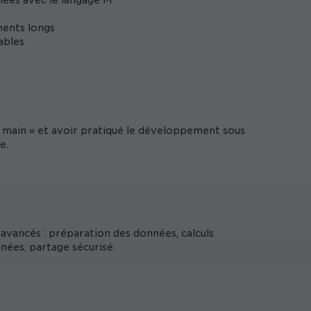
ées avec le langage M
ments longs
ables
n main » et avoir pratiqué le développement sous
e.
vancés : préparation des données, calculs
nées, partage sécurisé.