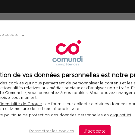
ÉVÈNEMENTS
SOLUTIONS
FINANCEMENT 
s accepter →
I, Perfectionnement
tion de vos données personnelles est notre pr
Télécharger le programme
 des cookies qui nous permettent de personnaliser le contenu et les
nctionnalités relatives aux médias sociaux et d'analyser notre trafic. 
 site Comundi.fr, vous consentez à nos cookies. Vous pouvez changer d
hoix à tout moment.
BI, Perfectionnement
identialité de Google
: ce fournisseur collecte certaines données pou
n et la mesure de l'efficacité publicitaire.
Fo
re politique de protection des données personnelles en
cliquant ici
.
Com
dan
Paramétrer les cookies
J'accepte
ser à la vitesse supérieure. Cette formation de 3
dis