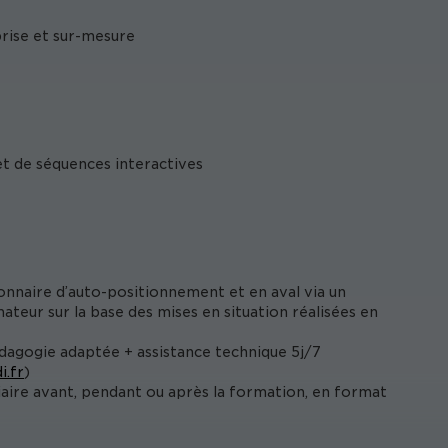
prise et sur-mesure
et de séquences interactives
onnaire d’auto-positionnement et en aval via un
ateur sur la base des mises en situation réalisées en
édagogie adaptée + assistance technique 5j/7
i.fr
)
iaire avant, pendant ou après la formation, en format