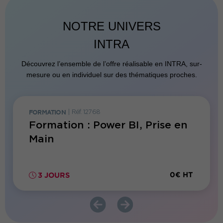
NOTRE UNIVERS
INTRA
Découvrez l’ensemble de l’offre réalisable en INTRA, sur-
mesure ou en individuel sur des thématiques proches.
FORMATION
|
Réf. 12768
FORMATI
et
Formation : Power BI, Prise en
Forma
Main
Perf
0€ HT
0€ HT
3 JOURS
3 JO