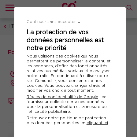
Continuer sans accepter →
IT - Technologies numériques
La protection de vos
données personnelles est
notre priorité
Formation : Power BI, Prise en Main
Nous utilisons des cookies qui nous
permettent de personnaliser le contenu et
les annonces, d'offrir des fonctionnalités
relatives aux médias sociaux et d'analyser
3 jours (21 heures)
notre trafic. En continuant à utiliser notre
site Comundi.fr, vous consentez à nos
présentiel ou à distance
cookies. Vous pouvez changer d’avis et
modifier vos choix à tout moment.
Règles de confidentialité de Google
: ce
FORMATION
Réf. 12768
fournisseur collecte certaines données
pour la personnalisation et la mesure de
l'efficacité publicitaire.
Télécharger le programme
Retrouvez notre politique de protection
des données personnelles en
cliquant ici
.