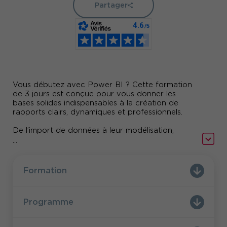
Partager
Vous débutez avec Power BI ? Cette formation
de 3 jours est conçue pour vous donner les
bases solides indispensables à la création de
rapports clairs, dynamiques et professionnels.
De l’import de données à leur modélisation,
jusqu’à la conception de tableaux de bord
...
interactifs, vous apprendrez à transformer vos
données en véritables leviers d’analyse et de
décision. Accessible sans être expert en data,
Formation
cette formation mêle théorie et pratique pour un
apprentissage fluide et concret. L’essentiel pour
passer d’Excel à la Business Intelligence avec
Programme
confiance.