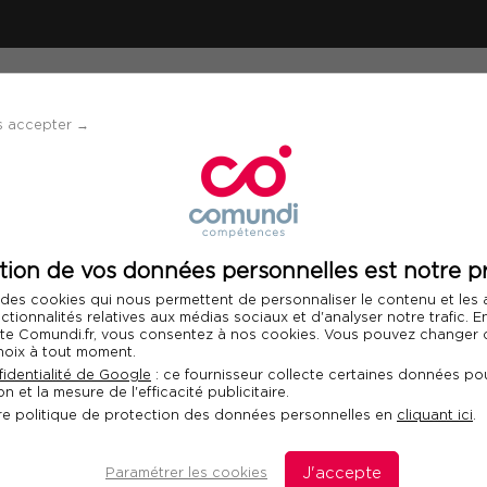
ÉVÈNEMENTS
SOLUTIONS
FINANCEMENT 
s accepter →
amentaux de la maintenance et des travaux d'entretien
tion de vos données personnelles est notre pr
Télécharger le programme
 des cookies qui nous permettent de personnaliser le contenu et les
Int
nctionnalités relatives aux médias sociaux et d'analyser notre trafic. 
 site Comundi.fr, vous consentez à nos cookies. Vous pouvez changer d
hoix à tout moment.
ndamentaux de la
identialité de Google
: ce fournisseur collecte certaines données pou
n et la mesure de l'efficacité publicitaire.
travaux d'entretien
re politique de protection des données personnelles en
cliquant ici
.
Paramétrer les cookies
J'accepte
D