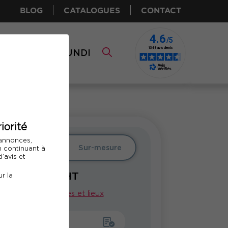
BLOG
CATALOGUES
CONTACT
I CPF
COMUNDI
iorité
 annonces,
er
Intra
Sur-mesure
En continuant à
’avis et
850
€ HT
r la
Voir nos dates et lieux
emander un devis