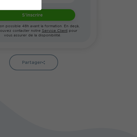
S'inscrire
ion possible 48h avant la formation. En deçà,
ouvez contacter notre
Service Client
pour
vous assurer de la disponibilité.
Partager