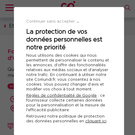
Continuer sans accepter →
Etablissements sanitaires et médico-sociaux
La protection de vos
données personnelles est
notre priorité
Formation : Les Contrats Pluriannuels
Nous utilisons des cookies qui nous
d'Objectifs et de Moyens (CPOM)
permettent de personnaliser le contenu et
les annonces, d'offrir des fonctionnalités
Qualité des prestations en ESMS et
relatives aux médias sociaux et d'analyser
notre trafic. En continuant à utiliser notre
méthodologies budgétaires
site Comundi.fr, vous consentez à nos
cookies. Vous pouvez changer d’avis et
ACTUALISÉ
modifier vos choix à tout moment.
Règles de confidentialité de Google
: ce
2 jours (14 heures)
fournisseur collecte certaines données
pour la personnalisation et la mesure de
présentiel ou à distance
l'efficacité publicitaire.
Retrouvez notre politique de protection
des données personnelles en
cliquant ici
.
FORMATION
Réf. 10798