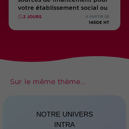
votre établissement social ou
médico-social
2 JOURS
À PARTIR DE
1450€ HT
Sur le même thème...
NOTRE UNIVERS
INTRA