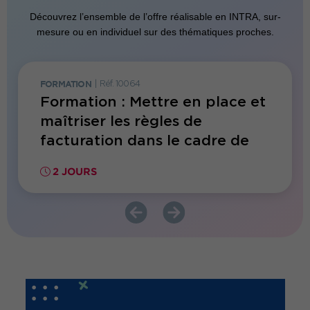
Découvrez l’ensemble de l’offre réalisable en INTRA, sur-
mesure ou en individuel sur des thématiques proches.
FORMATION
|
Réf. 10064
FORMATI
estion
Formation : Mettre en place et
Forma
 de
maîtriser les règles de
gesti
facturation dans le cadre de
compt
FIDES
2 JOURS
2 JO