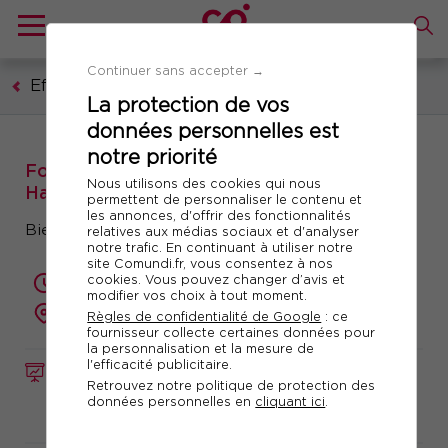
Continuer sans accepter →
Efficacité professionnelle
La protection de vos
données personnelles est
notre priorité
Formation : Dans la peau d’un Chief
Nous utilisons des cookies qui nous
Happiness Officer
permettent de personnaliser le contenu et
les annonces, d'offrir des fonctionnalités
Bien plus loin que le cliché du baby-foot !
relatives aux médias sociaux et d'analyser
notre trafic. En continuant à utiliser notre
site Comundi.fr, vous consentez à nos
cookies. Vous pouvez changer d’avis et
2 jours (14 heures)
modifier vos choix à tout moment.
présentiel ou à distance
Règles de confidentialité de Google
: ce
fournisseur collecte certaines données pour
la personnalisation et la mesure de
l'efficacité publicitaire.
FORMATION
Réf. 10385
Retrouvez notre politique de protection des
données personnelles en
cliquant ici
.
Télécharger le programme