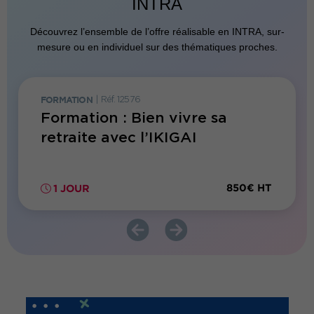
INTRA
Découvrez l’ensemble de l’offre réalisable en INTRA, sur-
mesure ou en individuel sur des thématiques proches.
FORMATION
|
Réf. 12576
FORMATI
Formation : Bien vivre sa
Forma
retraite avec l’IKIGAI
d’app
300€ HT
850€ HT
1 JOUR
2 JO