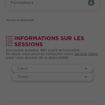
votre formatrice Angelika Mleczko :
Œuvrer pour
Formateurs
le bien-être de ses collègues au travail : un vrai
métier !
Mis à jour le 03/06/2026
INFORMATIONS SUR LES
SESSIONS
Inscription possible 48h avant la formation.
En deçà, vous pouvez contacter notre
Service Client
pour vous assurez de la disponibilité.
Lieux
Dates