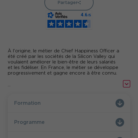
Partager
À l'origine, le métier de Chief Happiness Officer a
été créé par les sociétés de la Silicon Valley qui
voulaient améliorer le bien-être de leurs salariés
et les fidéliser. En France, le métier se développe
progressivement et gagne encore à être connu.
Comment faire ses premiers pas en tant que «
...
CHO » ?
Sur quelles bases s'appuyer ? Qualité de vie au
Formation
travail, bien-être, réseaux...
Notre formation courte et efficace vous donne
Programme
les clés d'un bon démarrage !
Pour aller plus loin, découvrez l’interview de