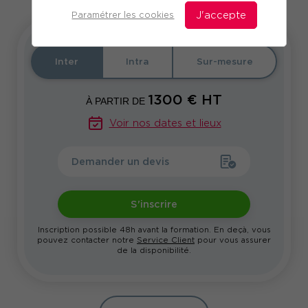
Paramétrer les cookies
J'accepte
Inter
Intra
Sur-mesure
1300
€ HT
À PARTIR DE
Voir nos dates et lieux
Demander un devis
S'inscrire
Inscription possible 48h avant la formation. En deçà, vous
pouvez contacter notre
Service Client
pour vous assurer
de la disponibilité.