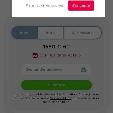
Télécharger le programme
Paramétrer les cookies
J'accepte
Inter
Intra
Sur-mesure
1550
€ HT
Voir nos dates et lieux
Demander un devis
S'inscrire
Inscription possible 48h avant la formation. En deçà, vous
pouvez contacter notre
Service Client
pour vous assurer
de la disponibilité.