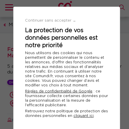
Continuer sans accepter →
Management et leadership
La protection de vos
données personnelles est
notre priorité
Formation : Challenger son temps de
Nous utilisons des cookies qui nous
Manager
permettent de personnaliser le contenu et
les annonces, d'offrir des fonctionnalités
5 ateliers pour prendre de la hauteur et se libérer
relatives aux médias sociaux et d'analyser
notre trafic. En continuant à utiliser notre
du temps pour manager
site Comundi.fr, vous consentez à nos
cookies. Vous pouvez changer d’avis et
DIGITAL LEARNING +
modifier vos choix à tout moment.
Règles de confidentialité de Google
: ce
1 jour (7 heures)
fournisseur collecte certaines données pour
la personnalisation et la mesure de
présentiel ou à distance
l'efficacité publicitaire.
Retrouvez notre politique de protection des
données personnelles en
cliquant ici
.
FORMATION AUGMENTÉE
Réf. 11045