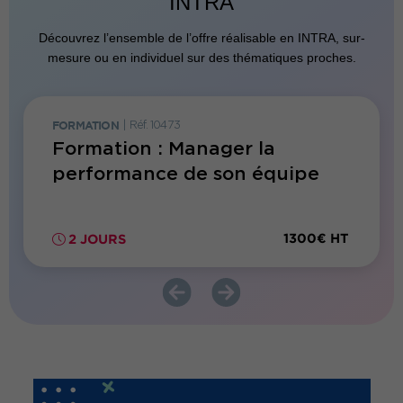
INTRA
Découvrez l’ensemble de l’offre réalisable en INTRA, sur-
mesure ou en individuel sur des thématiques proches.
FORMATION
|
Réf. 10473
FORMATI
r
Formation : Manager la
Forma
performance de son équipe
d'éq
00€ HT
1300€ HT
2 JOURS
2 JO