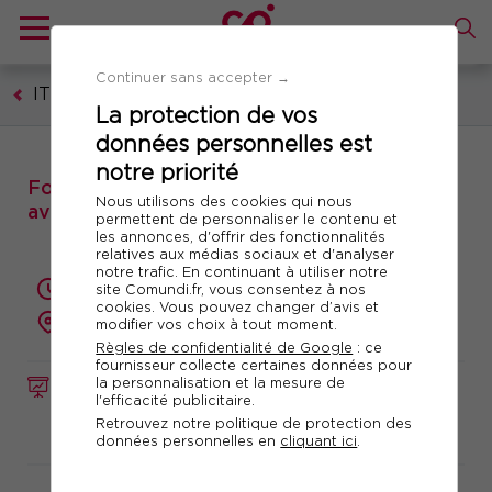
Continuer sans accepter →
IT - Technologies numériques
La protection de vos
données personnelles est
notre priorité
Formation : Automatisation dans le Cloud
Nous utilisons des cookies qui nous
avec Terraform sur Azure
permettent de personnaliser le contenu et
les annonces, d'offrir des fonctionnalités
relatives aux médias sociaux et d'analyser
notre trafic. En continuant à utiliser notre
3 jours (21 heures)
site Comundi.fr, vous consentez à nos
cookies. Vous pouvez changer d’avis et
présentiel ou à distance
modifier vos choix à tout moment.
Règles de confidentialité de Google
: ce
fournisseur collecte certaines données pour
la personnalisation et la mesure de
FORMATION
Réf. 12915
l'efficacité publicitaire.
Retrouvez notre politique de protection des
Télécharger le programme
données personnelles en
cliquant ici
.