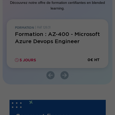
Découvrez notre offre de formation certifiantes en blended
learning.
FORMATION
|
Réf. 12831
FORMATI
evops
Formation : AZ-400 - Microsoft
Forma
Azure Devops Engineer
des f
0€ HT
0€ HT
5 JOURS
2 JO