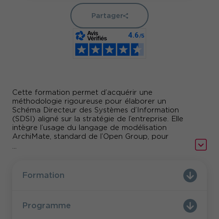
Partager
Cette formation permet d’acquérir une
méthodologie rigoureuse pour élaborer un
Schéma Directeur des Systèmes d’Information
(SDSI) aligné sur la stratégie de l’entreprise. Elle
intègre l’usage du langage de modélisation
ArchiMate, standard de l’Open Group, pour
structurer et représenter les architectures
...
d’entreprise. Les participants seront préparés à la
certification ArchiMate Foundation.
Formation
Programme