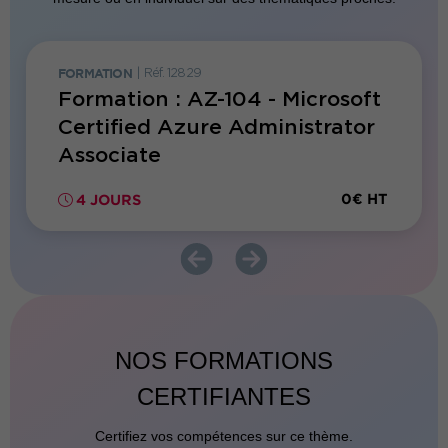
FORMATION
|
Réf. 12829
FORMATI
Formation : AZ-104 - Microsoft
Forma
ion
Certified Azure Administrator
sur 
Associate
0€ HT
0€ HT
4 JOURS
3 JO
NOS FORMATIONS
CERTIFIANTES
Certifiez vos compétences sur ce thème.