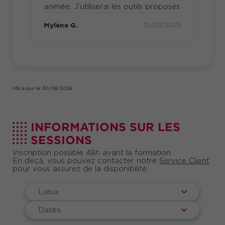
efficaces pour convaincre et faire valoir vos
animée. J'utiliserai les outils proposés
idées, tout en renforçant votre présence et
2023
Mic
votre autorité, et toujours dans une logique de
Mylène G.
10/03/2025
convaincre sans manipuler.
Mis à jour le 30/06/2026
INFORMATIONS SUR LES
SESSIONS
Inscription possible 48h avant la formation.
En deçà, vous pouvez contacter notre
Service Client
pour vous assurez de la disponibilité.
Lieux
Dates