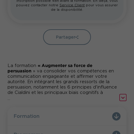
Inscription possible 48h avant la formation. En deçà, vous
pouvez contacter notre
Service Client
pour vous assurer
de la disponibilité.
Partager
« Augmenter sa force de
La formation
persuasion
» va consolider vos compétences en
communication engageante et affirmer votre
autorité. En intégrant les grands ressorts de la
persuasion, notamment les 6 principes d'influence
de Cialdini et les principaux biais cognitifs à
l'œuvre, cette formation vous permettra
...
d'améliorer votre pouvoir d'influence de façon
significative. En effet, elle se concentre sur le
développement de votre capacité à convaincre,
Formation
à faire passer vos messages avec force et
conviction.