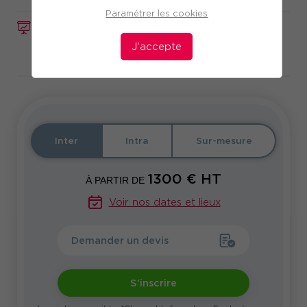
Paramétrer les cookies
FORMATION
Réf. 10284
J'accepte
Télécharger le programme
Inter
Intra
Sur-mesure
1300
€ HT
À PARTIR DE
Voir nos dates et lieux
Demander un devis
S'inscrire