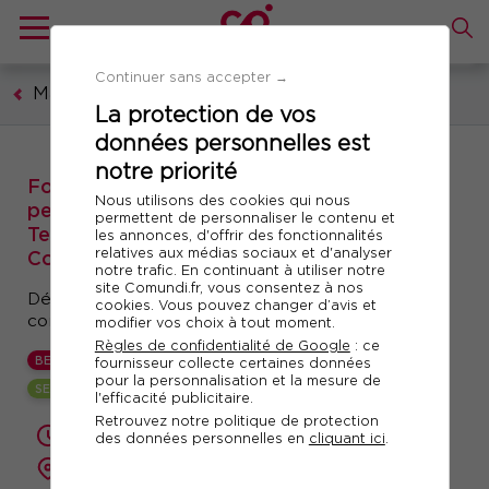
Continuer sans accepter →
Management et leadership
La protection de vos
données personnelles est
notre priorité
Formation : Augmenter sa force de
Nous utilisons des cookies qui nous
persuasion et son pouvoir d'influence -
permettent de personnaliser le contenu et
Techniques d'Engagement, Rhétorique et
les annonces, d'offrir des fonctionnalités
relatives aux médias sociaux et d'analyser
Communication Persuasive
notre trafic. En continuant à utiliser notre
site Comundi.fr, vous consentez à nos
Développer son pouvoir d’influence à travers la
cookies. Vous pouvez changer d’avis et
communication engageante
modifier vos choix à tout moment.
Règles de confidentialité de Google
: ce
BEST
fournisseur collecte certaines données
pour la personnalisation et la mesure de
SESSION GARANTIE
l'efficacité publicitaire.
Retrouvez notre politique de protection
2 jours (14 heures)
des données personnelles en
cliquant ici
.
présentiel ou à distance