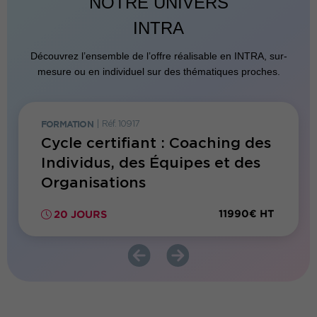
NOTRE UNIVERS
INTRA
Découvrez l’ensemble de l’offre réalisable en INTRA, sur-
mesure ou en individuel sur des thématiques proches.
FORMATION
|
Réf. 10917
E-LEARN
Cycle certifiant : Coaching des
Parco
Individus, des Équipes et des
dista
Organisations
mana
00€ HT
11990€ HT
20 JOURS