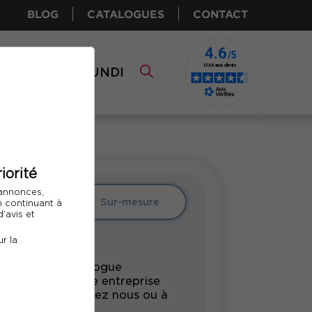
BLOG
CATALOGUES
CONTACT
I CPF
COMUNDI
iorité
 annonces,
Intra
Sur-mesure
En continuant à
’avis et
r la
rmation du catalogue
undi pour votre entreprise
s vos locaux, chez nous ou à
tance.