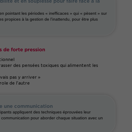
bilité et en souplesse pour faire face à la
 en pointant les périodes « inefficaces » qui « pèsent » sur
s propices à la gestion de l'inattendu, pour être plus
ns de forte pression
tionnel
rrasser des pensées toxiques qui alimentent les
vais pas y arriver »
role de l'autre
ace une communication
icipants appliquent des techniques éprouvées leur
e communication pour aborder chaque situation avec un