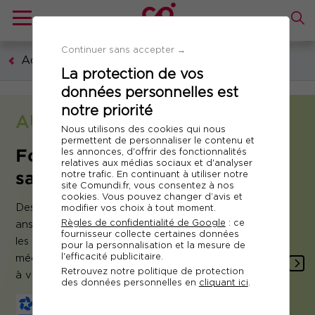
Continuer sans accepter →
Accueil
La protection de vos
données personnelles est
notre priorité
AUTRES DOMAINES
Nous utilisons des cookies qui nous
permettent de personnaliser le contenu et
Formation Etablissements
les annonces, d'offrir des fonctionnalités
relatives aux médias sociaux et d'analyser
sanitaires et médico‑sociaux
notre trafic. En continuant à utiliser notre
site Comundi.fr, vous consentez à nos
cookies. Vous pouvez changer d’avis et
Des établissements de santé aux ESMS, plus de 20
modifier vos choix à tout moment.
Règles de confidentialité de Google
: ce
ans que Comundi décrypte, décortique, anticipe
fournisseur collecte certaines données
les grandes évolutions du secteur sanitaire et
pour la personnalisation et la mesure de
l'efficacité publicitaire.
médico-social et vous propose les expertises utiles
Retrouvez notre politique de protection
à votre quotidien.
des données personnelles en
cliquant ici
.