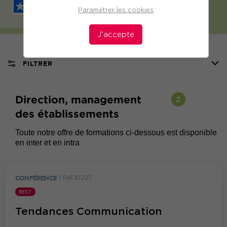
Paramétrer les cookies
J'accepte
FILTRER
Direction, management
2
des établissements
Toute notre offre de formations ci-dessous est disponible
en inter et en intra
CONFÉRENCE
|
Réf. 10297
BEST
Tendances Communication