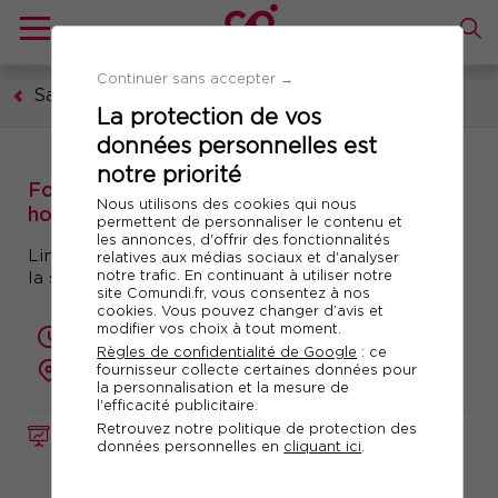
Continuer sans accepter →
Santé et sécurité au travail
La protection de vos
données personnelles est
notre priorité
Formation : Travail de nuit, travail posté,
Nous utilisons des cookies qui nous
horaires décalés
permettent de personnaliser le contenu et
les annonces, d'offrir des fonctionnalités
Limiter les impacts de ces rythmes de travail sur
relatives aux médias sociaux et d'analyser
notre trafic. En continuant à utiliser notre
la santé des salariés
site Comundi.fr, vous consentez à nos
cookies. Vous pouvez changer d’avis et
modifier vos choix à tout moment.
2 jours (14 heures)
Règles de confidentialité de Google
: ce
présentiel ou à distance
fournisseur collecte certaines données pour
la personnalisation et la mesure de
l'efficacité publicitaire.
Retrouvez notre politique de protection des
FORMATION
Réf. 10997
données personnelles en
cliquant ici
.
Télécharger le programme