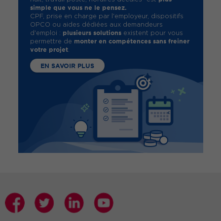
simple que vous ne le pensez.
CPF, prise en charge par l'employeur, dispositifs
OPCO ou aides dédiées aux demandeurs
plusieurs solutions
d'emploi :
existent pour vous
monter en compétences sans freiner
permettre de
votre projet
.
EN SAVOIR PLUS