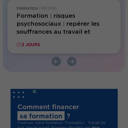
FORMATION
|
Réf. 10160
FORMATI
Formation : risques
Form
psychosociaux : repérer les
en Sa
souffrances au travail et
face 
accompagner les salariés
2 JOURS
2 JO
fragilisés
Comment financer
sa formation
?
Financer votre formation "Formation : Travail de
plus
nuit, travail posté, horaires décalés" est