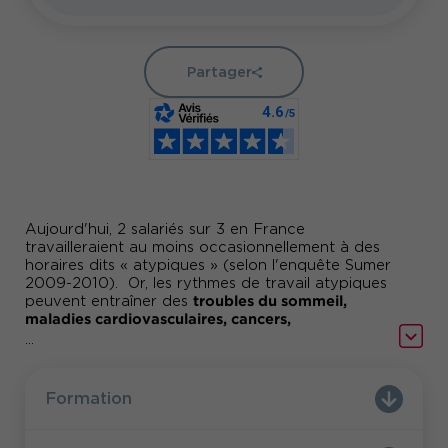
Partager
Aujourd'hui, 2 salariés sur 3 en France
travailleraient au moins occasionnellement à des
horaires dits « atypiques » (selon l'enquête Sumer
2009-2010). Or, les rythmes de travail atypiques
troubles du sommeil,
peuvent entraîner des
maladies cardiovasculaires, cancers,
conséquences sur la vie sociale...
...
Vous êtes conscient de ces impacts, mais vous
souhaitez mieux les comprendre. Pour vous aider
Formation
dans cette démarche, nous avons conçu la
Travail de nuit, travail posté, horaires
formation
décalés.