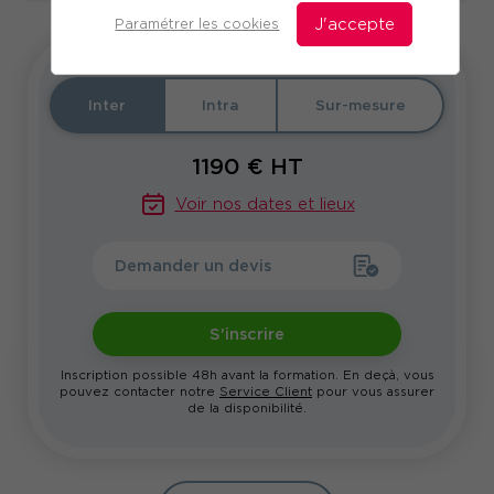
Paramétrer les cookies
J'accepte
Inter
Intra
Sur-mesure
1190
€ HT
Voir nos dates et lieux
Demander un devis
S'inscrire
Inscription possible 48h avant la formation. En deçà, vous
pouvez contacter notre
Service Client
pour vous assurer
de la disponibilité.