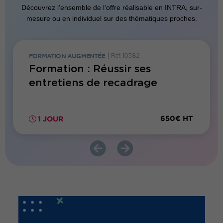
Découvrez l’ensemble de l’offre réalisable en INTRA, sur-
mesure ou en individuel sur des thématiques proches.
FORMATION AUGMENTÉE
|
Réf. 10382
FORMATI
H
Formation : Réussir ses
Parco
entretiens de recadrage
dista
entr
300€ HT
650€ HT
1 JOUR