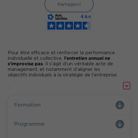
Partager
Pour être efficace et renforcer la performance
l'entretien annuel ne
individuelle et collective,
s'improvise pas
. Il s'agit d'un véritable acte de
management, et notamment d'aligner les
objectifs individuels à la stratégie de l'entreprise.
valoriser l'entretien annuel
Comment
en un acte
...
développement des compétences
de
? Comment
un climat de dialogue
instaurer dès le début
ouvert et d'écoute positive
concilier
? Comment
Formation
objectivité et finesse d'analyse
livrer un
pour
feed-back constructif
négocier et
? Comment
fixer des objectifs de performance
? Comment
Programme
gérer des situations difficiles
en entretien ?