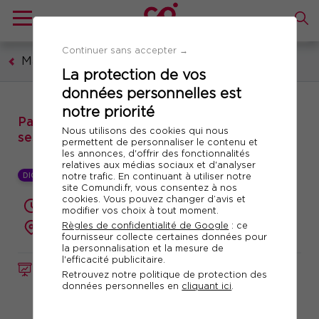
Continuer sans accepter →
Management et leadership
La protection de vos
données personnelles est
notre priorité
Parcours de formation à distance : réussir
Nous utilisons des cookies qui nous
ses entretiens annuels d'évaluation (EAE)
permettent de personnaliser le contenu et
les annonces, d'offrir des fonctionnalités
relatives aux médias sociaux et d'analyser
DIGITAL LEARNING +
notre trafic. En continuant à utiliser notre
site Comundi.fr, vous consentez à nos
cookies. Vous pouvez changer d’avis et
7h en synchrone et 7h en e-learning
modifier vos choix à tout moment.
Règles de confidentialité de Google
: ce
à distance
fournisseur collecte certaines données pour
la personnalisation et la mesure de
l'efficacité publicitaire.
FORMATION / E-LEARNING
Réf. 10017
Retrouvez notre politique de protection des
données personnelles en
cliquant ici
.
Télécharger le programme