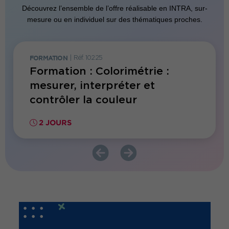
Découvrez l’ensemble de l’offre réalisable en INTRA, sur-
mesure ou en individuel sur des thématiques proches.
FORMATION
|
Réf. 10225
FORMATI
Formation : Colorimétrie :
Forma
apté
mesurer, interpréter et
bioci
contrôler la couleur
Euro
2 JOURS
1 JO