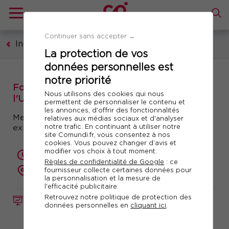
Continuer sans accepter →
Industrie
La protection de vos
données personnelles est
notre priorité
Formation : Règlementation biocide dans
Nous utilisons des cookies qui nous
l'Union Européenne
permettent de personnaliser le contenu et
les annonces, d'offrir des fonctionnalités
Mettre en œuvre la Directive biocides et les
relatives aux médias sociaux et d'analyser
notre trafic. En continuant à utiliser notre
exigences REACH, CLP, loi sur l'eau
site Comundi.fr, vous consentez à nos
cookies. Vous pouvez changer d’avis et
modifier vos choix à tout moment.
1 jour (7 heures)
Règles de confidentialité de Google
: ce
présentiel ou à distance
fournisseur collecte certaines données pour
la personnalisation et la mesure de
l'efficacité publicitaire.
Retrouvez notre politique de protection des
FORMATION
Réf. 10178
données personnelles en
cliquant ici
.
Télécharger le programme