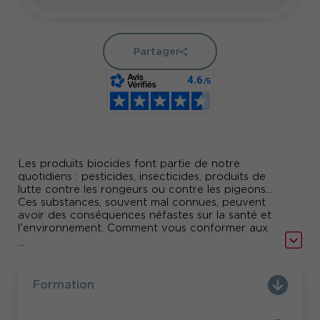
Partager
Les produits biocides font partie de notre
quotidiens : pesticides, insecticides, produits de
lutte contre les rongeurs ou contre les pigeons...
Ces substances, souvent mal connues, peuvent
avoir des conséquences néfastes sur la santé et
l'environnement. Comment vous conformer aux
règlementations sur les produits biocides ? Quels
...
sont les éléments à prendre en compte lors du
développement d'un produit biocide ?
Découvrez la formation Techniques de
Formation
l'Ingénieur.