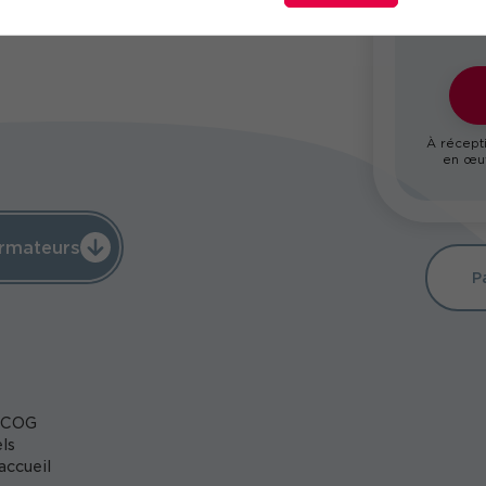
À récepti
en œuv
rmateurs
P
t COG
ls
accueil