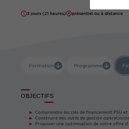
3 jours (21 heures)
présentiel ou à distance
Formation
Programme
Fo
OBJECTIFS
Comprendre les clés de financement PSU e
Construire des outils de gestion opérationne
Proposer une optimisation de votre offre d’