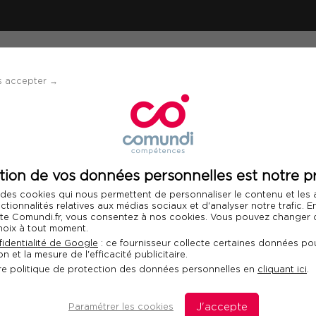
ÉVÈNEMENTS
SOLUTIONS
FINANCEMENT 
s accepter →
er les sources de financement de votre structure
tion de vos données personnelles est notre pr
Télécharger le programme
 des cookies qui nous permettent de personnaliser le contenu et les
nctionnalités relatives aux médias sociaux et d'analyser notre trafic. 
 site Comundi.fr, vous consentez à nos cookies. Vous pouvez changer d
hoix à tout moment.
COG : maîtriser les
identialité de Google
: ce fournisseur collecte certaines données pou
n et la mesure de l'efficacité publicitaire.
ment de votre
Fo
re politique de protection des données personnelles en
cliquant ici
.
Com
dan
Paramétrer les cookies
J'accepte
dis