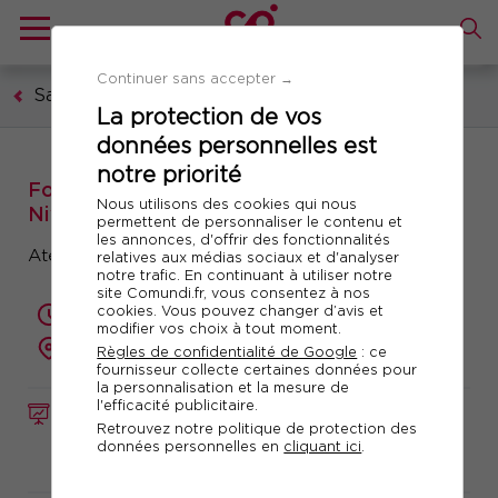
Continuer sans accepter →
Santé et sécurité au travail
La protection de vos
données personnelles est
notre priorité
Formation : Ergonomie pour non ergonome
Nous utilisons des cookies qui nous
Niveau 2
permettent de personnaliser le contenu et
les annonces, d'offrir des fonctionnalités
Ateliers pratiques & approfondissement
relatives aux médias sociaux et d'analyser
notre trafic. En continuant à utiliser notre
site Comundi.fr, vous consentez à nos
cookies. Vous pouvez changer d’avis et
2 jours (14 heures)
modifier vos choix à tout moment.
présentiel ou à distance
Règles de confidentialité de Google
: ce
fournisseur collecte certaines données pour
la personnalisation et la mesure de
l'efficacité publicitaire.
FORMATION
Réf. 10961
Retrouvez notre politique de protection des
données personnelles en
cliquant ici
.
Télécharger le programme