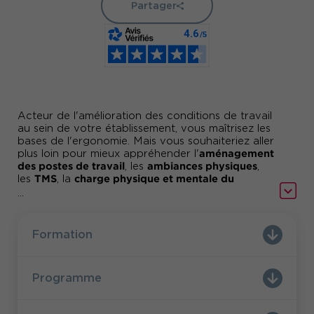
Partager
Acteur de l'amélioration des conditions de travail
au sein de votre établissement, vous maîtrisez les
bases de l'ergonomie. Mais vous souhaiteriez aller
aménagement
plus loin pour mieux appréhender l'
des postes de travail
ambiances physiques
, les
,
TMS
charge physique et mentale du
les
, la
travail
...
...
C'est pourquoi nous vous invitons à participer
6 ateliers
à cette formation constituée de
Formation
pratiques
alternant rappels théoriques et
exercices
inspirés des cas que vous rencontrez.
Programme
Vous n'avez pas suivi le niveau 1 Ergonomie pour
non-ergonome (MT41) ?
Pack Ergonomie
Profitez du «
» (5 jours) : 15% de