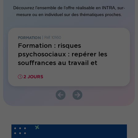
Découvrez l’ensemble de l’offre réalisable en INTRA, sur-
mesure ou en individuel sur des thématiques proches.
FORMATION
|
Réf. 10160
FORMATI
Formation : risques
Form
psychosociaux : repérer les
en Sa
souffrances au travail et
face 
accompagner les salariés
2 JOURS
2 JO
fragilisés