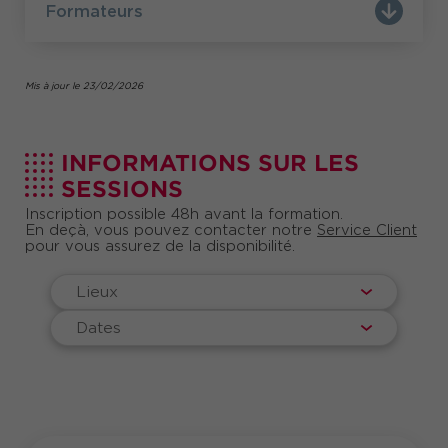
réduction sur votre inscription aux niveaux 1 et 2.
Formateurs
Offre
Pour tout renseignement :
info@comundi.fr
.
non cumulable avec d'autres offres
promotionnelles ou accord cadre.
Mis à jour le 23/02/2026
INFORMATIONS SUR LES
SESSIONS
Inscription possible 48h avant la formation.
En deçà, vous pouvez contacter notre
Service Client
pour vous assurez de la disponibilité.
Lieux
Dates