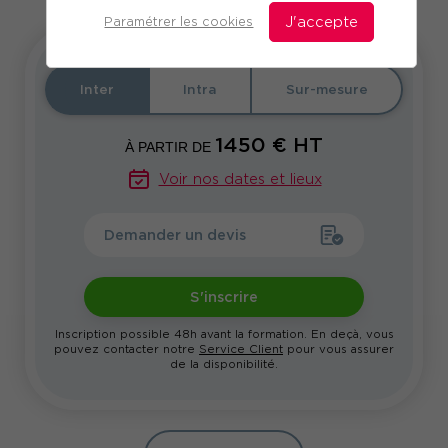
Paramétrer les cookies
J'accepte
Inter
Intra
Sur-mesure
1450
€ HT
À PARTIR DE
Voir nos dates et lieux
Demander un devis
S'inscrire
Inscription possible 48h avant la formation. En deçà, vous
pouvez contacter notre
Service Client
pour vous assurer
de la disponibilité.