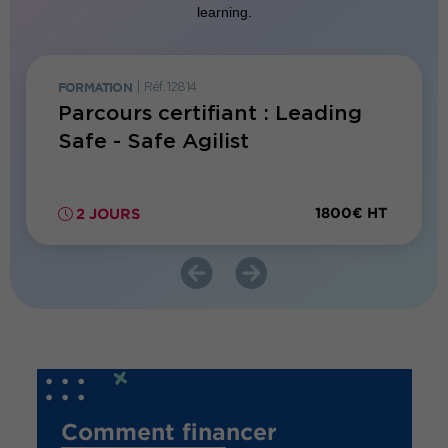
learning.
FORMATION
|
Réf. 12814
Réf. 12355
nir
Parcours certifiant : Leading
Cycle
Safe - Safe Agilist
pilot
des m
700€ HT
1800€ HT
2 JOURS
Comment financer