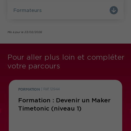
À l’issue de la formation, vous serez capable de
Formateurs
concevoir, tester et maintenir vos propres
automatisations,
en comprenant non seulement
logique et la philosophie
les outils, mais aussi la
de l’automatisation.
Mis à jour le 23/02/2026
Pour aller plus loin et compléter
votre parcours
FORMATION
|
Réf. 12944
Formation : Devenir un Maker
Timetonic (niveau 1)