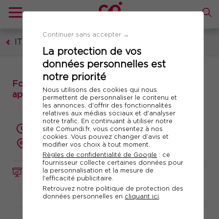
Continuer sans accepter →
IT - Technologies numériques
La protection de vos
données personnelles est
notre priorité
Formation : Automatiser vos processus
Nous utilisons des cookies qui nous
applicatifs avec Make
permettent de personnaliser le contenu et
les annonces, d'offrir des fonctionnalités
relatives aux médias sociaux et d'analyser
notre trafic. En continuant à utiliser notre
2 jours (14 heures)
site Comundi.fr, vous consentez à nos
cookies. Vous pouvez changer d’avis et
présentiel ou à distance
modifier vos choix à tout moment.
Règles de confidentialité de Google
: ce
fournisseur collecte certaines données pour
la personnalisation et la mesure de
FORMATION
Réf. 12946
l'efficacité publicitaire.
Retrouvez notre politique de protection des
Télécharger le programme
données personnelles en
cliquant ici
.