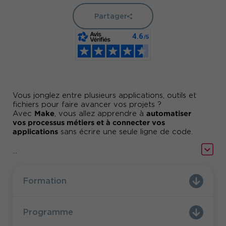
Partager
Vous jonglez entre plusieurs applications, outils et
fichiers pour faire avancer vos projets ?
Make
automatiser
Avec
, vous allez apprendre à
vos processus métiers et à connecter vos
applications
sans écrire une seule ligne de code.
...
En deux jours, vous découvrirez comment créer
visuellement des scénarios d’automatisation
puissants, capables de :
Formation
faire dialoguer vos outils entre eux,
manipuler et transformer des données,
Programme
interagir avec des APIs,
simplifier votre quotidien professionnel.