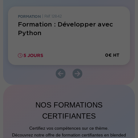
FORMATION
|
Réf. 12842
FORMATI
on
Formation : Développer avec
Forma
Python
0€ HT
0€ HT
5 JOURS
3 JO
NOS FORMATIONS
CERTIFIANTES
Certifiez vos compétences sur ce thème.
Découvrez notre offre de formation certifiantes en blended