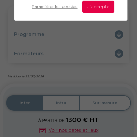
Paramétrer les cookies
J'accepte
Formation
Programme
Formateurs
Mis à jour le 23/02/2026
Inter
Intra
Sur-mesure
1300
€ HT
À PARTIR DE
Voir nos dates et lieux