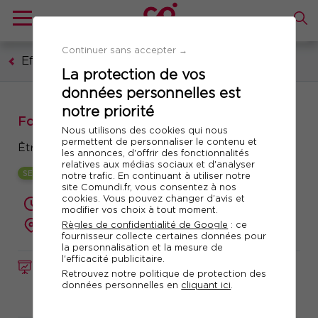
Continuer sans accepter →
Efficacité professionnelle
La protection de vos
données personnelles est
notre priorité
Formation : Assistant(e) de direction
Nous utilisons des cookies qui nous
permettent de personnaliser le contenu et
Être le copilote de son manager
les annonces, d'offrir des fonctionnalités
relatives aux médias sociaux et d'analyser
SESSION GARANTIE
notre trafic. En continuant à utiliser notre
site Comundi.fr, vous consentez à nos
cookies. Vous pouvez changer d’avis et
2 jours (14 heures)
modifier vos choix à tout moment.
présentiel ou à distance
Règles de confidentialité de Google
: ce
fournisseur collecte certaines données pour
la personnalisation et la mesure de
l'efficacité publicitaire.
FORMATION
Réf. 11110
Retrouvez notre politique de protection des
données personnelles en
cliquant ici
.
Télécharger le programme