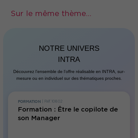
Sur le même thème...
NOTRE UNIVERS
INTRA
Découvrez l’ensemble de l’offre réalisable en INTRA, sur-
mesure ou en individuel sur des thématiques proches.
FORMATION
|
Réf. 10802
FORMATI
sa
Formation : Être le copilote de
Forma
r
son Manager
fonct