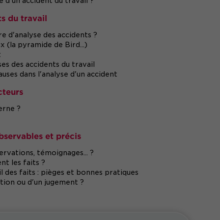
 d'un accident du travail ?
s du travail
e d'analyse des accidents ?
x (la pyramide de Bird...)
t
s des accidents du travail
auses dans l'analyse d'un accident
cteurs
erne ?
observables et précis
rvations, témoignages... ?
nt les faits ?
 des faits : pièges et bonnes pratiques
tion ou d'un jugement ?