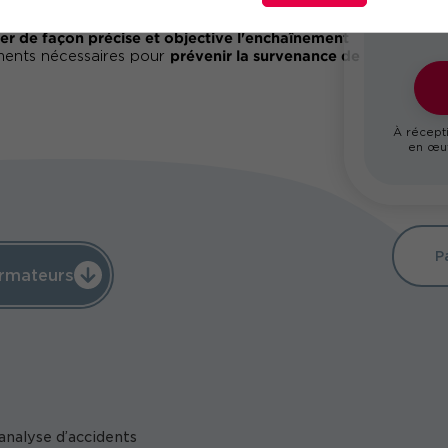
er de façon précise et objective l'enchaînement
prévenir la survenance de
ements nécessaires pour
À récepti
en œuv
P
rmateurs
’analyse d’accidents