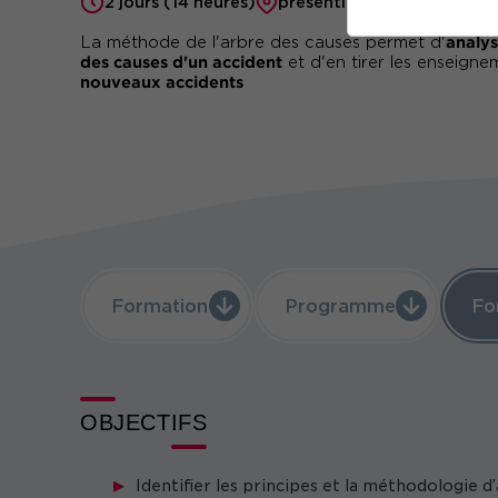
2 jours (14 heures)
présentiel ou à distance
analys
La méthode de l'arbre des causes permet d'
des causes d'un accident
et d'en tirer les enseign
nouveaux accidents
Formation
Programme
Fo
OBJECTIFS
Identifier les principes et la méthodologie d