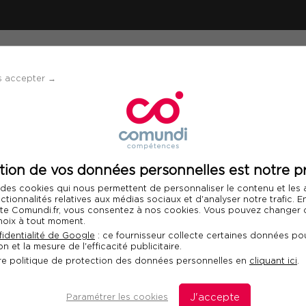
ÉVÈNEMENTS
SOLUTIONS
FINANCEMENT 
s accepter →
s accidents du travail avec l'arbre des causes
tion de vos données personnelles est notre pr
Télécharger le programme
 des cookies qui nous permettent de personnaliser le contenu et les
nctionnalités relatives aux médias sociaux et d'analyser notre trafic. 
 site Comundi.fr, vous consentez à nos cookies. Vous pouvez changer d
hoix à tout moment.
r les accidents du
identialité de Google
: ce fournisseur collecte certaines données pou
n et la mesure de l'efficacité publicitaire.
 des causes
Fo
re politique de protection des données personnelles en
cliquant ici
.
Com
dan
Paramétrer les cookies
J'accepte
dis