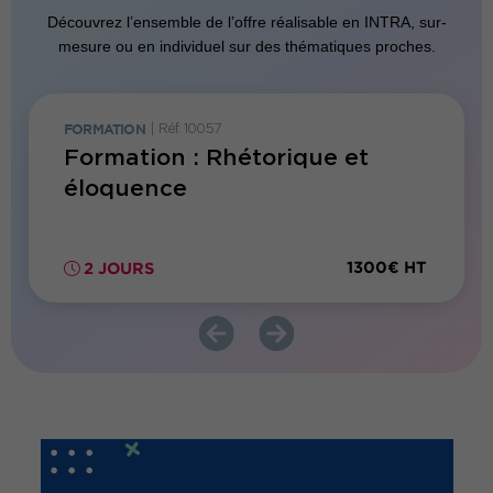
Découvrez l’ensemble de l’offre réalisable en INTRA, sur-
mesure ou en individuel sur des thématiques proches.
FORMATION
|
Réf. 10057
FORMATI
le en
Formation : Rhétorique et
Forma
éloquence
face
300€ HT
1300€ HT
2 JOURS
1 JO