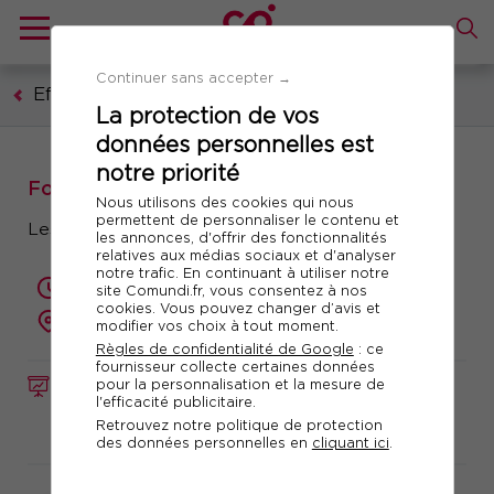
Continuer sans accepter →
Efficacité professionnelle
La protection de vos
données personnelles est
notre priorité
Formation : Prendre la parole en réunion
Nous utilisons des cookies qui nous
permettent de personnaliser le contenu et
Les clés pour intervenir en toute confiance
les annonces, d'offrir des fonctionnalités
relatives aux médias sociaux et d'analyser
notre trafic. En continuant à utiliser notre
2 jours (14 heures)
site Comundi.fr, vous consentez à nos
cookies. Vous pouvez changer d’avis et
à distance
modifier vos choix à tout moment.
Règles de confidentialité de Google
: ce
fournisseur collecte certaines données
pour la personnalisation et la mesure de
FORMATION
Réf. 10075
l'efficacité publicitaire.
Retrouvez notre politique de protection
Télécharger le programme
des données personnelles en
cliquant ici
.