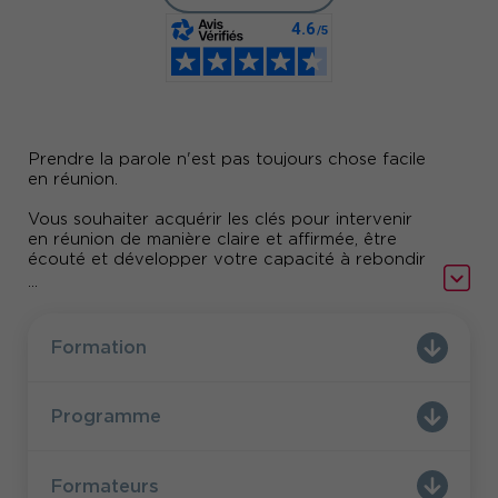
Prendre la parole n'est pas toujours chose facile
en réunion.
Vous souhaiter acquérir les clés pour intervenir
en réunion de manière claire et affirmée, être
écouté et développer votre capacité à rebondir
et faire avancer le débat.
...
Comment prendre la parole lorsque l'on n'est pas
l'organisateur principal ? Comment rebondir sur
Formation
les propos d'un des participants ? Comment
«attraper» la parole et faire passer ses idées ?
Programme
Pour aller plus loin, découvrez "
Prendre la parole
en réunion, les clés pour intervenir en toute
confiance
!" l'interview de
Marlène Reux
,
formatrice, consultante, conférencière.
Formateurs