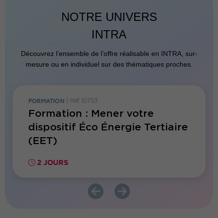
NOTRE UNIVERS
INTRA
Découvrez l’ensemble de l’offre réalisable en INTRA, sur-
mesure ou en individuel sur des thématiques proches.
FORMATION
|
Réf. 10753
FORMATI
pace
Formation : Mener votre
Forma
dispositif Éco Énergie Tertiaire
préve
(EET)
bâti
2 JOURS
2 JO