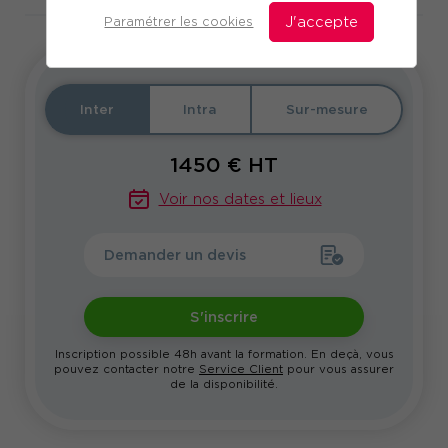
Paramétrer les cookies
J'accepte
Inter
Intra
Sur-mesure
1450
€ HT
Voir nos dates et lieux
Demander un devis
S'inscrire
Inscription possible 48h avant la formation. En deçà, vous
pouvez contacter notre
Service Client
pour vous assurer
de la disponibilité.