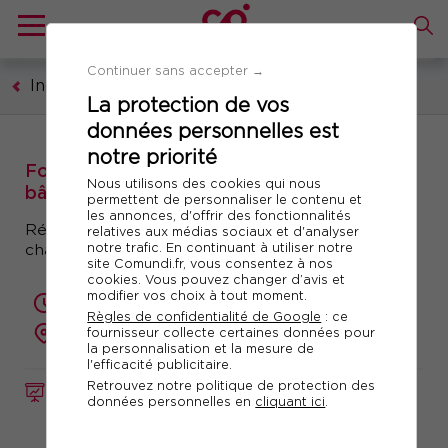
Continuer sans accepter →
Industrie
La protection de vos
données personnelles est
notre priorité
Formation : Piloter la réhabilitation de vos
Nous utilisons des cookies qui nous
bâtiments
permettent de personnaliser le contenu et
les annonces, d'offrir des fonctionnalités
Réglementations, diagnostics, cahier des
relatives aux médias sociaux et d'analyser
notre trafic. En continuant à utiliser notre
charges...
site Comundi.fr, vous consentez à nos
cookies. Vous pouvez changer d’avis et
modifier vos choix à tout moment.
2 jours (14 heures)
Règles de confidentialité de Google
: ce
à distance
fournisseur collecte certaines données pour
la personnalisation et la mesure de
l'efficacité publicitaire.
Retrouvez notre politique de protection des
FORMATION
Réf. 10892
données personnelles en
cliquant ici
.
Télécharger le programme