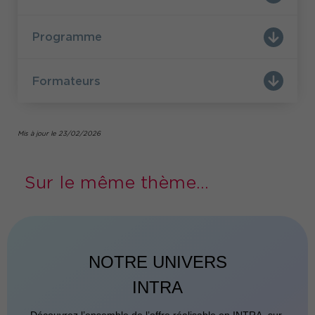
posture de facilitateur
d’ancrer l’acquisition de la
des transformations et des outils associés.
Programme
Pour aller + loin découvrez l'interview de votre
Le Manager leader de
formateur Steve Krembel :
la transformation
Formateurs
Mis à jour le 23/02/2026
Sur le même thème...
NOTRE UNIVERS
INTRA