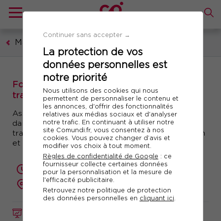
Continuer sans accepter →
Management et leadership
La protection de vos
données personnelles est
notre priorité
Formation : Le Manager leader de la
Nous utilisons des cookies qui nous
transformation
permettent de personnaliser le contenu et
les annonces, d'offrir des fonctionnalités
Asseoir sa posture et développer son influence
relatives aux médias sociaux et d'analyser
notre trafic. En continuant à utiliser notre
dans les processus de mutation ou de
site Comundi.fr, vous consentez à nos
transformation – Accompagner la transformation
cookies. Vous pouvez changer d’avis et
et les équipes
modifier vos choix à tout moment.
Règles de confidentialité de Google
: ce
fournisseur collecte certaines données
1 jour (7 heures)
pour la personnalisation et la mesure de
l'efficacité publicitaire.
présentiel ou à distance
Retrouvez notre politique de protection
des données personnelles en
cliquant ici
.
FORMATION
Réf. 10445