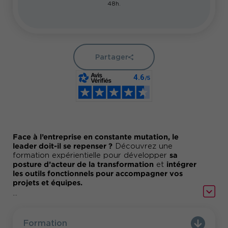
48h.
Partager
Face à l’entreprise en constante mutation, le
leader doit-il se repenser ?
Découvrez une
sa
formation expérientielle pour développer
posture d’acteur de la transformation
intégrer
et
les outils fonctionnels pour accompagner vos
projets et équipes.
...
Les participants pratiqueront chaque point
programme et partageront leurs apprentissages.
Des apports théoriques utiles permettront
Formation