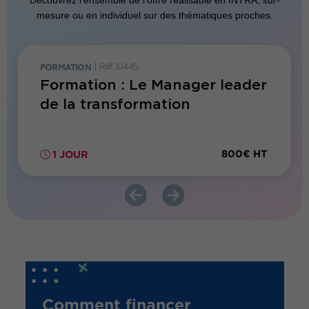
Découvrez l’ensemble de l’offre réalisable en INTRA, sur-
mesure ou en individuel sur des thématiques proches.
FORMATION
|
Réf. 10445
FORMATI
p du
Formation : Le Manager leader
Forma
de la transformation
chef 
550€ HT
800€ HT
1 JOUR
2 JO
Comment financer