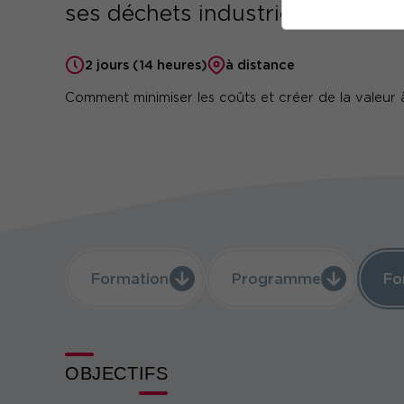
ses déchets industriels ?
2 jours (14 heures)
à distance
Comment minimiser les coûts et créer de la valeur à
Formation
Programme
Fo
OBJECTIFS