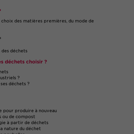
?
 choix des matières premières, du mode de
?
n des déchets
s déchets choisir ?
hets
striels ?
 ses déchets ?
re pour produire à nouveau
ais ou de compost
gie à partir de déchets
la nature du déchet