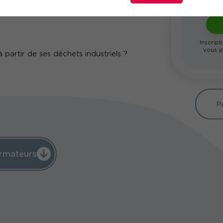
Inscript
vous p
 partir de ses déchets industriels ?
P
rmateurs