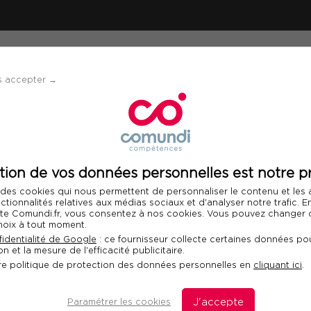
ÉVÈNEMENTS
SOLUTIONS
FINANCEMENT 
s accepter →
els
tion de vos données personnelles est notre pr
Télécharger le programme
 des cookies qui nous permettent de personnaliser le contenu et les
Int
nctionnalités relatives aux médias sociaux et d'analyser notre trafic. 
 site Comundi.fr, vous consentez à nos cookies. Vous pouvez changer d
hoix à tout moment.
n des déchets
identialité de Google
: ce fournisseur collecte certaines données pou
n et la mesure de l'efficacité publicitaire.
re politique de protection des données personnelles en
cliquant ici
.
créer de la valeur à partir de
Paramétrer les cookies
J'accepte
D