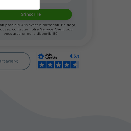
S'inscrire
ion possible 48h avant la formation. En deçà,
ouvez contacter notre
Service Client
pour
vous assurer de la disponibilité.
artager