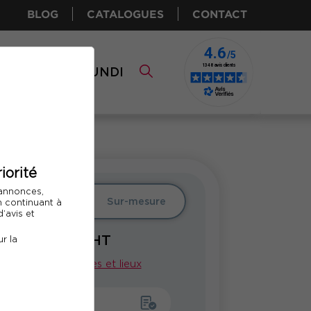
BLOG
CATALOGUES
CONTACT
I CPF
COMUNDI
iorité
 annonces,
er
Intra
Sur-mesure
En continuant à
’avis et
1450
€ HT
r la
Voir nos dates et lieux
emander un devis