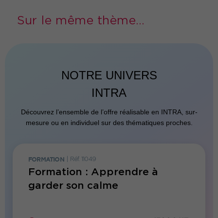
Sur le même thème...
NOTRE UNIVERS
INTRA
Découvrez l’ensemble de l’offre réalisable en INTRA, sur-
mesure ou en individuel sur des thématiques proches.
FORMATION
|
Réf. 11049
FORMATI
Formation : Apprendre à
Forma
ns
garder son calme
bien-
duré