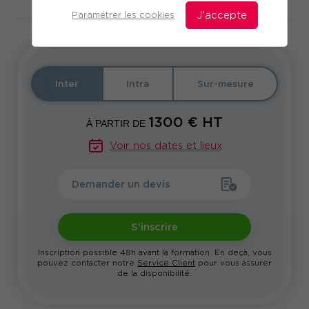
Paramétrer les cookies
J'accepte
Inter
Intra
Sur-mesure
1300
€ HT
À PARTIR DE
Voir nos dates et lieux
Demander un devis
S'inscrire
Inscription possible 48h avant la formation. En deçà, vous
pouvez contacter notre
Service Client
pour vous assurer
de la disponibilité.