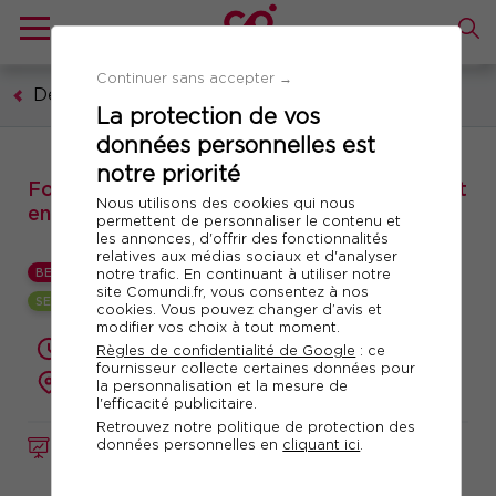
Continuer sans accepter →
Développement personnel
La protection de vos
données personnelles est
notre priorité
Formation : Gérer les conflits au quotidien et
Nous utilisons des cookies qui nous
entretenir des relations positives
permettent de personnaliser le contenu et
les annonces, d'offrir des fonctionnalités
relatives aux médias sociaux et d'analyser
BEST
notre trafic. En continuant à utiliser notre
site Comundi.fr, vous consentez à nos
SESSION GARANTIE
cookies. Vous pouvez changer d’avis et
modifier vos choix à tout moment.
2 jours (14 heures)
Règles de confidentialité de Google
: ce
fournisseur collecte certaines données pour
présentiel ou à distance
la personnalisation et la mesure de
l'efficacité publicitaire.
Retrouvez notre politique de protection des
données personnelles en
cliquant ici
.
FORMATION
Réf. 10934
Télécharger le programme