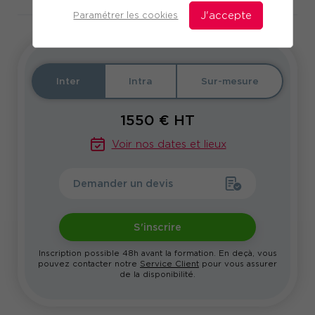
Paramétrer les cookies
J'accepte
Inter
Intra
Sur-mesure
1550
€ HT
Voir nos dates et lieux
Demander un devis
S'inscrire
Inscription possible 48h avant la formation. En deçà, vous
pouvez contacter notre
Service Client
pour vous assurer
de la disponibilité.