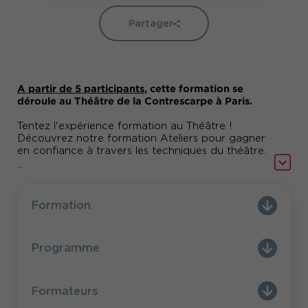
Partager
A partir de 5 participants
, cette formation se
déroule au Théâtre de la Contrescarpe à Paris.
Tentez l'expérience formation au Théâtre !
Découvrez notre formation Ateliers pour gagner
en confiance à travers les techniques du théâtre.
...
Formation développer son charisme
Renforcez votre charisme et votre présence à
l'oral grâce à des ateliers de théâtre dynamiques,
Formation
visant à perfectionner votre expression verbale
et non verbale. Les exercices pratiques vous
apprennent à vous exprimer avec plus de
Programme
charisme, à gagner en force de conviction et à
améliorer votre répartie pour captiver votre
audience.
Formateurs
Formation développer sa confiance en soi