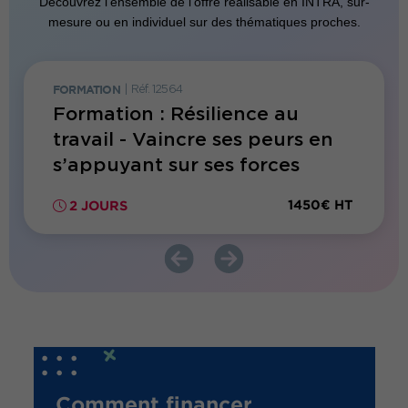
Découvrez l’ensemble de l’offre réalisable en INTRA, sur-
mesure ou en individuel sur des thématiques proches.
FORMATION
|
Réf. 12564
FORMATI
Formation : Résilience au
Forma
onner
travail - Vaincre ses peurs en
au tr
s’appuyant sur ses forces
de vo
300€ HT
1450€ HT
2 JOURS
1 JO
Comment financer