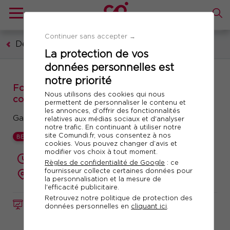
Continuer sans accepter →
Développement personnel
La protection de vos
données personnelles est
notre priorité
Formation : Développer son charisme et sa
Nous utilisons des cookies qui nous
confiance en soi par le théâtre
permettent de personnaliser le contenu et
les annonces, d'offrir des fonctionnalités
Gagnez en aisance grâce au théâtre d’impro !
relatives aux médias sociaux et d'analyser
notre trafic. En continuant à utiliser notre
site Comundi.fr, vous consentez à nos
BEST
cookies. Vous pouvez changer d’avis et
modifier vos choix à tout moment.
2 jours (14 heures)
Règles de confidentialité de Google
: ce
fournisseur collecte certaines données pour
présentiel
la personnalisation et la mesure de
l'efficacité publicitaire.
Retrouvez notre politique de protection des
FORMATION
Réf. 10012
données personnelles en
cliquant ici
.
Télécharger le programme