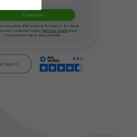
S'inscrire
ion possible 48h avant la formation. En deçà,
ouvez contacter notre
Service Client
pour
vous assurer de la disponibilité.
artager