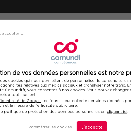
ÉVÈNEMENTS
SOLUTIONS
FINANCEMENT 
s accepter →
etworking Attitude
tion de vos données personnelles est notre pr
Télécharger le programme
 des cookies qui nous permettent de personnaliser le contenu et les
Int
nctionnalités relatives aux médias sociaux et d'analyser notre trafic. 
 site Comundi.fr, vous consentez à nos cookies. Vous pouvez changer d
hoix à tout moment.
r la Networking
identialité de Google
: ce fournisseur collecte certaines données pou
n et la mesure de l'efficacité publicitaire.
re politique de protection des données personnelles en
cliquant ici
.
Paramétrer les cookies
J'accepte
D