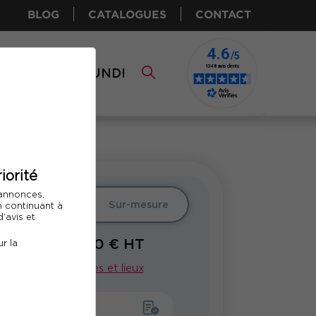
BLOG
CATALOGUES
CONTACT
I CPF
COMUNDI
iorité
 annonces,
er
Intra
Sur-mesure
En continuant à
’avis et
1300
€ HT
r la
À PARTIR DE
Voir nos dates et lieux
emander un devis