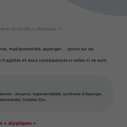
er les profils « atypiques »"
tes, multipotentiels, asperger… : zoom sur les
e
 fragilités et leurs conséquences si celles-ci ne sont
iences : douance, hypersensibilité, syndrome d’Asperger,
yperactivité), troubles Dys…
ls « atypiques »