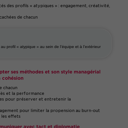
tés des profils « atypiques » : engagement, créativité,
s cachées de chacun
r au profil « atypique » au sein de l’équipe et à l’extérieur
pter ses méthodes et son style managérial
a cohésion
e chacun
rès et la performance
es pour préserver et entretenir la
ngagement pour limiter la propension au burn-out
 les effets
muniquer avec tact et diplomatie