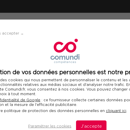
ÉVÈNEMENTS
SOLUTIONS
FINANCEMENT 
s accepter →
r les profils « atypiques »
tion de vos données personnelles est notre pr
Télécharger le programme
 des cookies qui nous permettent de personnaliser le contenu et les
nctionnalités relatives aux médias sociaux et d'analyser notre trafic. 
 site Comundi.fr, vous consentez à nos cookies. Vous pouvez changer d
hoix à tout moment.
agner les profils
identialité de Google
: ce fournisseur collecte certaines données pou
n et la mesure de l'efficacité publicitaire.
Fo
re politique de protection des données personnelles en
cliquant ici
.
Com
dan
ués, asperger…
Paramétrer les cookies
J'accepte
dis