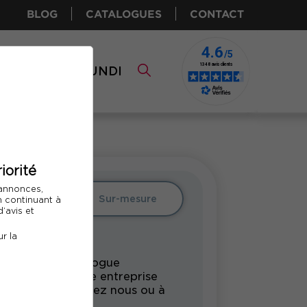
BLOG
CATALOGUES
CONTACT
I CPF
COMUNDI
iorité
 annonces,
Intra
Sur-mesure
En continuant à
’avis et
r la
rmation du catalogue
undi pour votre entreprise
s vos locaux, chez nous ou à
tance.