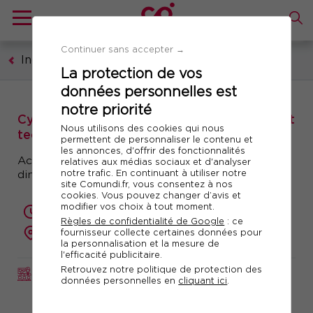
Continuer sans accepter →
Industrie
La protection de vos
données personnelles est
notre priorité
Cycle de formations : Management de projet
Nous utilisons des cookies qui nous
technique
permettent de personnaliser le contenu et
les annonces, d'offrir des fonctionnalités
Acquérir les techniques de pilotage et la
relatives aux médias sociaux et d'analyser
notre trafic. En continuant à utiliser notre
dimension managériale pour réussir ses projets
site Comundi.fr, vous consentez à nos
cookies. Vous pouvez changer d’avis et
modifier vos choix à tout moment.
2 + 2
Règles de confidentialité de Google
: ce
présentiel ou à distance
fournisseur collecte certaines données pour
la personnalisation et la mesure de
l'efficacité publicitaire.
Retrouvez notre politique de protection des
CYCLE
Réf. 10211
données personnelles en
cliquant ici
.
Télécharger le programme