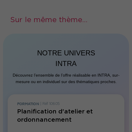
Sur le même thème...
NOTRE UNIVERS
INTRA
Découvrez l’ensemble de l’offre réalisable en INTRA, sur-
mesure ou en individuel sur des thématiques proches.
FORMATION
|
Réf. 10805
FORMATI
Planification d'atelier et
Forma
ordonnancement
l'amé
indus