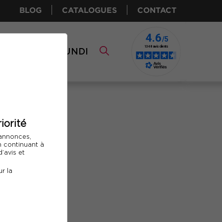
BLOG
CATALOGUES
CONTACT
I CPF
COMUNDI
iorité
 annonces,
En continuant à
’avis et
r la