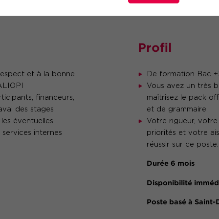
Profil
respect et à la bonne
De formation Bac +
UALIOPI
Vous avez un très bo
ticipants, financeurs,
maîtrisez le pack of
aval des stages
et de grammaire.
 les éventuelles
Votre rigueur, votre
 services internes
priorités et votre a
réussir sur ce poste.
Durée 6 mois
Disponibilité immédi
Poste basé à Saint-