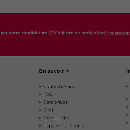
yer votre candidature (CV + lettre de motivation) :
recrutem
En savoir +
I
Contactez-nous
FAQ
Catalogues
Blog
Accessibilité
Ils parlent de nous