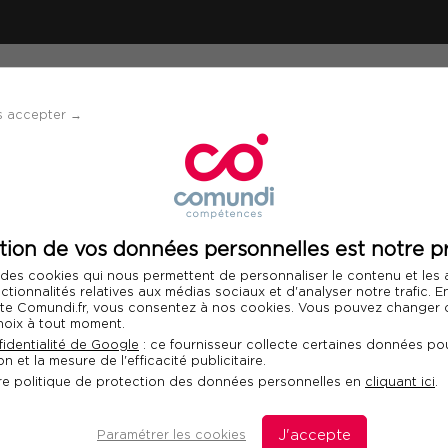
ÉVÈNEMENTS
SOLUTIONS
FINANCEMENT 
s accepter →
tion de vos données personnelles est notre pr
 des cookies qui nous permettent de personnaliser le contenu et les
nctionnalités relatives aux médias sociaux et d'analyser notre trafic. 
e bon déroulement des
 site Comundi.fr, vous consentez à nos cookies. Vous pouvez changer d
humeur. Embarquez pour
hoix à tout moment.
identialité de Google
: ce fournisseur collecte certaines données pou
 remplie d’opportunités
n et la mesure de l'efficacité publicitaire.
re politique de protection des données personnelles en
cliquant ici
.
Paramétrer les cookies
J'accepte