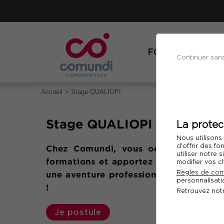
FORMATIONS
Continuer san
Accueil
Stage QUALIOPI
Stage QUALIOPI
La protec
Nous utilisons
d'offrir des fo
Chez Comundi, vous oeuvrez pour l
utiliser notre
formations et apportez votre bonne 
modifier vos c
Règles de conf
une aventure professionnelle variée et
personnalisatio
!
Retrouvez not
Je postule