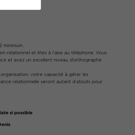
2 minimum.
n relationnel et êtes à l’aise au téléphone. Vous
fice et avez un excellent niveau d’orthographe
 organisation, votre capacité à gérer les
isance relationnelle seront autant d’atouts pour
ate si possible
Denis