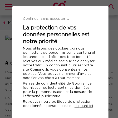
Continuer sans accepter →
Modalités & innovations pédagogiques
La protection de vos
données personnelles est
notre priorité
Nous utilisons des cookies qui nous
permettent de personnaliser le contenu et
les annonces, d'offrir des fonctionnalités
relatives aux médias sociaux et d'analyser
A distance
notre trafic. En continuant à utiliser notre
site Comundi.fr, vous consentez à nos
L’ensemble de nos formations sont disponibles à distance grâce à
cookies. Vous pouvez changer d’avis et
modifier vos choix à tout moment.
une pédagogie adaptée, alternant des classes virtuelles et des
Règles de confidentialité de Google
: ce
animations pédagogiques digitales pour allier dynamique collective
fournisseur collecte certaines données
et conseils individuels.
pour la personnalisation et la mesure de
l'efficacité publicitaire.
Nous proposons également une offre de formations créée
Retrouvez notre politique de protection
exclusivement pour le distanciel contenant des vidéos d’experts,
des données personnelles en
cliquant ici
.
des articles, des outils, des tips (conseils, schémas, etc) et des
ressources audio.