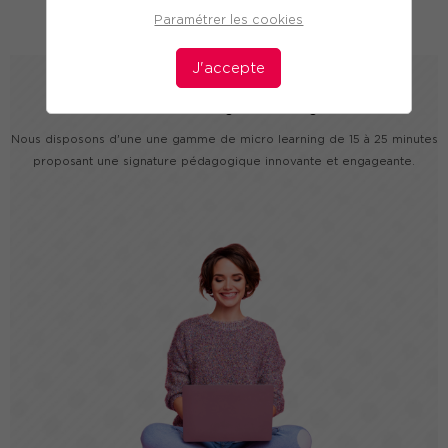
Paramétrer les cookies
J'accepte
WEBINARS
Micro learning - elearning
Nous disposons d'une une gamme de micro learning de 15 à 25 minutes
proposant une signature pédagogique innovante et engageante.