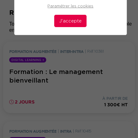
Paramétrer les cookies
2
RSE et métiers
J'accepte
Toute notre offre de formations ci-dessous est disponible
en inter et en intra
FORMATION AUGMENTÉE
|
INTER-INTRA
|
Réf. 10381
DIGITAL LEARNING +
Formation : Le management
bienveillant
À PARTIR DE
2 JOURS
1 300€ HT
FORMATION AUGMENTÉE
|
INTRA
|
Réf. 10415