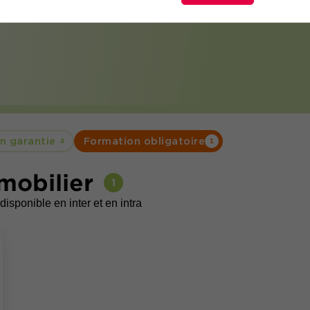
ustrie d'aujourd’hui et de demain.
n garantie
Formation obligatoire
4
1
mobilier
1
disponible en inter et en intra