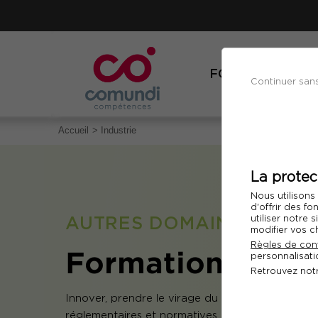
FORMATIONS
Continuer san
Accueil
Industrie
La protec
Nous utilisons
d'offrir des fo
AUTRES DOMAINES
utiliser notre
modifier vos c
Règles de conf
Formation Indus
personnalisatio
Retrouvez not
Innover, prendre le virage du digital et de la ro
réglementaires et normatives, maîtriser les tec