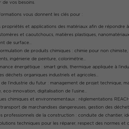
 de vos besoins.
 formations vous donnent les clés pour :
 propriétés et applications des matériaux afin de répondre 
élastomères et caoutchoucs, matières plastiques, nanomatériau
ent de surface…
rmulation de produits chimiques : chimie pour non chimiste,
nts, ingénierie de peinture, colorimétrie…
rmance énergétique : smart grids, thermique appliquée à l’indu
des déchets organiques industriels et agricoles…
s de l’industrie du futur : management de projet technique, m
e, eco-innovation, digitalisation de l’usine…
sques chimiques et environnementaux : réglementations REACH
 transport de marchandises dangereuses, gestion des déchets 
professionnels de la construction : conduite de chantier, ide
olutions techniques pour les réparer, respect des normes et 