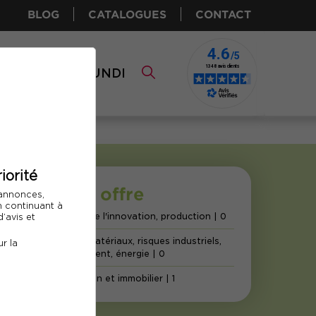
BLOG
CATALOGUES
CONTACT
I CPF
COMUNDI
iorité
Notre offre
 annonces,
En continuant à
Ingénierie de l'innovation, production
| 0
’avis et
Chimie et matériaux, risques industriels,
r la
environnement, énergie
| 0
Construction et immobilier
| 1