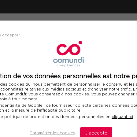
ÉVÈNEMENTS
SOLUTIONS
FINANCEMENT 
s accepter →
tion de vos données personnelles est notre pr
 des cookies qui nous permettent de personnaliser le contenu et les
nctionnalités relatives aux médias sociaux et d'analyser notre trafic. 
 site Comundi.fr, vous consentez à nos cookies. Vous pouvez changer d
hoix à tout moment.
identialité de Google
: ce fournisseur collecte certaines données pou
trie
n et la mesure de l'efficacité publicitaire.
re politique de protection des données personnelles en
cliquant ici
.
botique, respecter les dernières contraintes
Paramétrer les cookies
J'accepte
hniques de performance énergétique et de