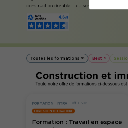
construction durable… tels sont les défis de l’ind
Toutes les formations
Best
Sessio
39
3
Construction et im
Toute notre offre de formations ci-dessous est 
FORMATION
|
INTRA
|
Réf. 10308
FORMATION OBLIGATOIRE
Formation : Travail en espace