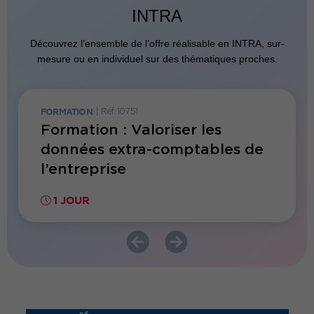
INTRA
Découvrez l’ensemble de l’offre réalisable en INTRA, sur-
mesure ou en individuel sur des thématiques proches.
FORMATION
|
Réf. 10751
FORMATI
réter
Formation : Valoriser les
Forma
données extra-comptables de
spéci
l’entreprise
550€ HT
1 JOUR
2 JO