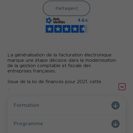
Partager
La généralisation de la facturation électronique
marque une étape décisive dans la modernisation
de la gestion comptable et fiscale des
entreprises françaises.
Issue de la loi de finances pour 2021, cette
réforme vise à renforcer la transparence, à
...
simplifier les échanges entre acteurs
économiques et à améliorer le suivi de la TVA.
Formation
1er septembre 2026
À compter du
, toutes les
recevoir
entreprises devront être capables de
des factures électroniques
grandes
. Les
Programme
entreprises et ETI
seront également tenues de les
émettre
les PME et
dès cette date, tandis que