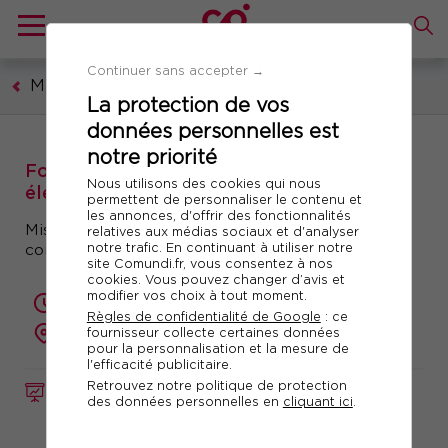
Continuer sans accepter →
Management et leadership
La protection de vos
données personnelles est
notre priorité
Formation : Se préparer à la facture
Nous utilisons des cookies qui nous
électronique - Objectifs 2026 et 2027
permettent de personnaliser le contenu et
les annonces, d'offrir des fonctionnalités
Mise en conformité des nouvelles pratiques
relatives aux médias sociaux et d'analyser
notre trafic. En continuant à utiliser notre
comptables et financières
site Comundi.fr, vous consentez à nos
cookies. Vous pouvez changer d’avis et
modifier vos choix à tout moment.
1 jour (7 heures)
Règles de confidentialité de Google
: ce
fournisseur collecte certaines données
à distance
pour la personnalisation et la mesure de
l'efficacité publicitaire.
Retrouvez notre politique de protection
FORMATION
Réf. 10745
des données personnelles en
cliquant ici
.
Télécharger le programme