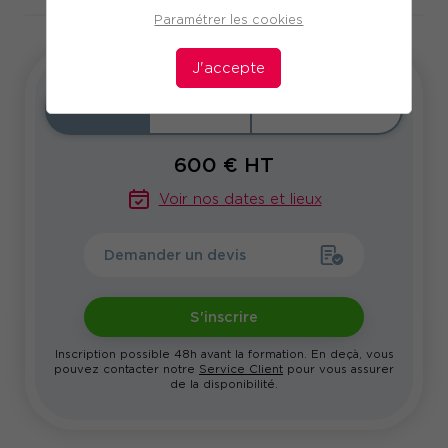
Paramétrer les cookies
J'accepte
Inter
Intra
Sur-mesure
600
€ HT
Voir nos dates et lieux
Demander un devis
S'inscrire
Inscription possible 48h avant la formation. En deçà, vous
pouvez contacter notre
Service Client
pour vous assurer
de la disponibilité.