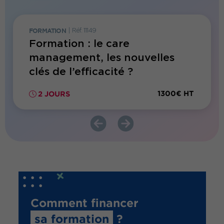
FORMATION
|
Réf. 11149
FORMATI
Formation : le care
Forma
management, les nouvelles
levie
lles
clés de l’efficacité ?
son 
300€ HT
1300€ HT
2 JOURS
1 JO
Comment financer
sa formation
?