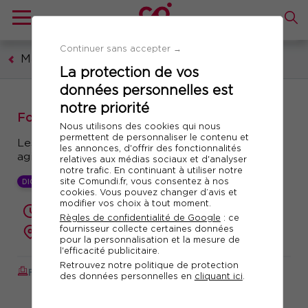
Continuer sans accepter →
Management et leadership
La protection de vos
données personnelles est
notre priorité
Formation : Management d’équipe & RSE
Nous utilisons des cookies qui nous
permettent de personnaliser le contenu et
Les leviers pour un management plus serein,
les annonces, d'offrir des fonctionnalités
agile et efficace selon les principes de la RSE
relatives aux médias sociaux et d'analyser
notre trafic. En continuant à utiliser notre
site Comundi.fr, vous consentez à nos
DIGITAL LEARNING +
cookies. Vous pouvez changer d’avis et
modifier vos choix à tout moment.
2 jours (14 heures)
Règles de confidentialité de Google
: ce
fournisseur collecte certaines données
présentiel ou à distance
pour la personnalisation et la mesure de
l'efficacité publicitaire.
Retrouvez notre politique de protection
FORMATION AUGMENTÉE
Réf. 10415
des données personnelles en
cliquant ici
.
Télécharger le programme