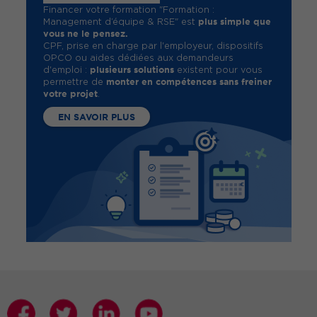
Financer votre formation "Formation :
plus simple que
Management d’équipe & RSE" est
vous ne le pensez.
CPF, prise en charge par l'employeur, dispositifs
OPCO ou aides dédiées aux demandeurs
plusieurs solutions
d'emploi :
existent pour vous
monter en compétences sans freiner
permettre de
votre projet
.
EN SAVOIR PLUS