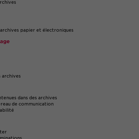
archives
s archives papier et électroniques
vage
s archives
ontenues dans des archives
dereau de communication
abilité
cter
iminations