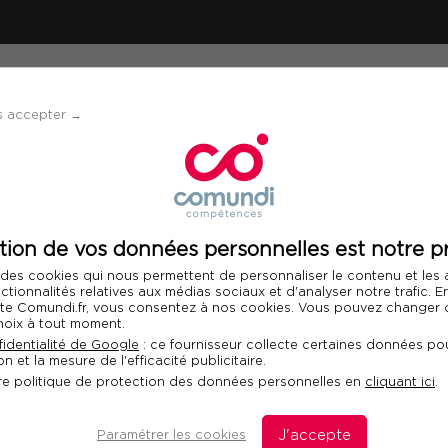
ÉVÈNEMENTS
SOLUTIONS
FINANCEMENT 
s accepter →
chives sans être archiviste
tion de vos données personnelles est notre pr
Télécharger le programme
 des cookies qui nous permettent de personnaliser le contenu et les
Int
nctionnalités relatives aux médias sociaux et d'analyser notre trafic. 
 site Comundi.fr, vous consentez à nos cookies. Vous pouvez changer d
hoix à tout moment.
es archives sans être
identialité de Google
: ce fournisseur collecte certaines données pou
n et la mesure de l'efficacité publicitaire.
re politique de protection des données personnelles en
cliquant ici
.
Paramétrer les cookies
J'accepte
D