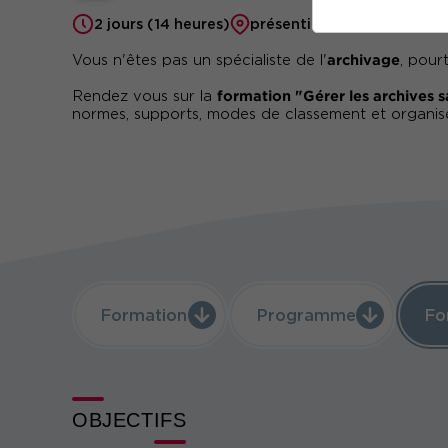
2 jours (14 heures)
présentiel ou à distance
archivage
Vous n'êtes pas un spécialiste de l'
, pour
formation "Gérer les archives s
Rendez vous sur la
normes, supports, modes de classement et organis
Formation
Programme
Fo
OBJECTIFS