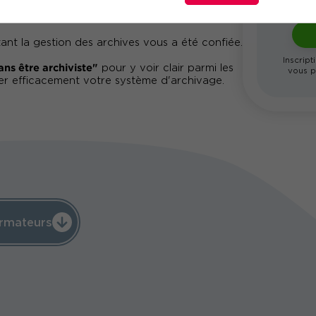
tant la gestion des archives vous a été confiée.
Inscript
ans être archiviste"
pour y voir clair parmi les
vous p
er efficacement votre système d'archivage.
rmateurs