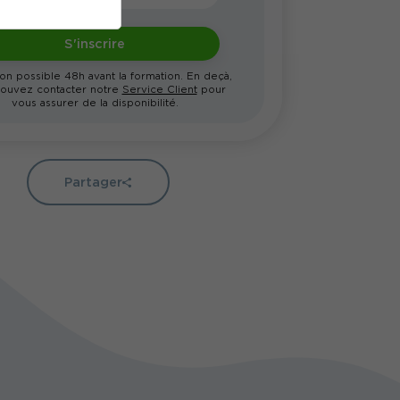
S'inscrire
ion possible 48h avant la formation. En deçà,
ouvez contacter notre
Service Client
pour
vous assurer de la disponibilité.
Partager