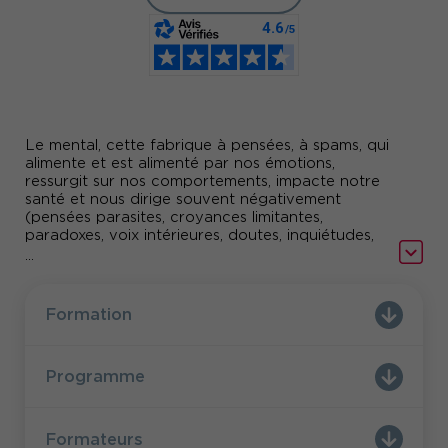
Le mental, cette fabrique à pensées, à spams, qui
alimente et est alimenté par nos émotions,
ressurgit sur nos comportements, impacte notre
santé et nous dirige souvent négativement
(pensées parasites, croyances limitantes,
paradoxes, voix intérieures, doutes, inquiétudes,
ruminations, peurs….).
...
Il nous est parfois difficile de chasser ce tumulte
intérieur pour y voir clair et se sentir bien !
Alors comment « calmer le flot » afin de se
Formation
recentrer sur soi et sur l’essentiel, gagner en
confiance et en ouverture aux autres et être plus
efficace au quotidien ? Découvrez notre nouvelle
Programme
formation !
Formateurs