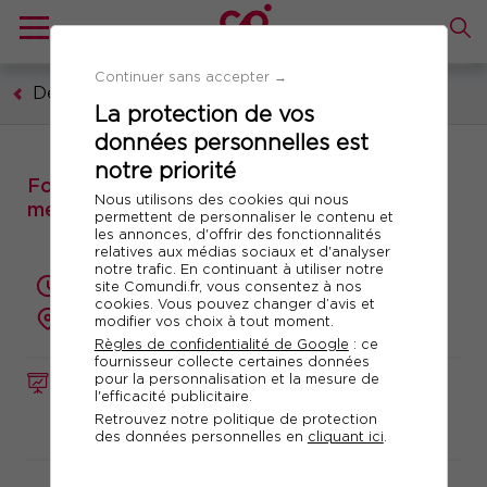
Continuer sans accepter →
Développement personnel
La protection de vos
données personnelles est
notre priorité
Formation : Arrêtez de penser ! Apaiser son
Nous utilisons des cookies qui nous
mental et le diriger positivement
permettent de personnaliser le contenu et
les annonces, d'offrir des fonctionnalités
relatives aux médias sociaux et d'analyser
notre trafic. En continuant à utiliser notre
2 jours (14 heures)
site Comundi.fr, vous consentez à nos
cookies. Vous pouvez changer d’avis et
présentiel ou à distance
modifier vos choix à tout moment.
Règles de confidentialité de Google
: ce
fournisseur collecte certaines données
pour la personnalisation et la mesure de
FORMATION
Réf. 10359
l'efficacité publicitaire.
Retrouvez notre politique de protection
Télécharger le programme
des données personnelles en
cliquant ici
.