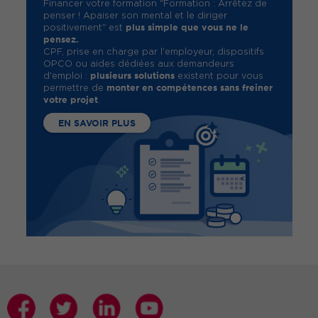
Financer votre formation "Formation : Arrêtez de
penser ! Apaiser son mental et le diriger
plus simple que vous ne le
positivement" est
pensez.
CPF, prise en charge par l'employeur, dispositifs
OPCO ou aides dédiées aux demandeurs
plusieurs solutions
d'emploi :
existent pour vous
monter en compétences sans freiner
permettre de
votre projet
.
EN SAVOIR PLUS