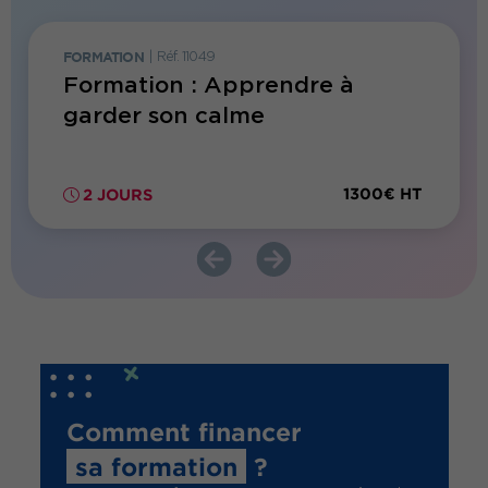
FORMATION
|
Réf. 11049
FORMATI
Formation : Apprendre à
Forma
ns
garder son calme
de b
300€ HT
1300€ HT
2 JOURS
2 JO
Comment financer
sa formation
?