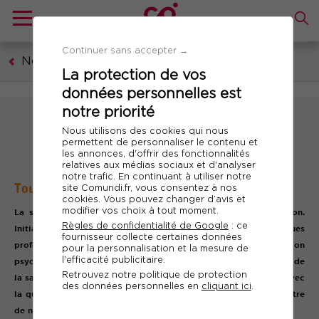
Continuer sans accepter →
Nos guides & livres blancs
La protection de vos
données personnelles est
notre priorité
Nous utilisons des cookies qui nous
permettent de personnaliser le contenu et
les annonces, d'offrir des fonctionnalités
relatives aux médias sociaux et d'analyser
notre trafic. En continuant à utiliser notre
Tout savoir sur la santé au travail
site Comundi.fr, vous consentez à nos
cookies. Vous pouvez changer d’avis et
modifier vos choix à tout moment.
La santé au travail est une thématique en perpétuelle évolution.
Règles de confidentialité de Google
: ce
Initialement centrée sur les facteurs physiques de risques
fournisseur collecte certaines données
professionnels, elle englobe aujourd’hui une dimension
pour la personnalisation et la mesure de
l'efficacité publicitaire.
psychosociale et environnementale. Une approche plus positive de
Retrouvez notre politique de protection
la santé au travail a également vu le jour ces dernières années avec
des données personnelles en
cliquant ici
.
la qualité de vie et des conditions de travail (QVCT), faisant naître
de nouvelles obligations chez les employeurs.