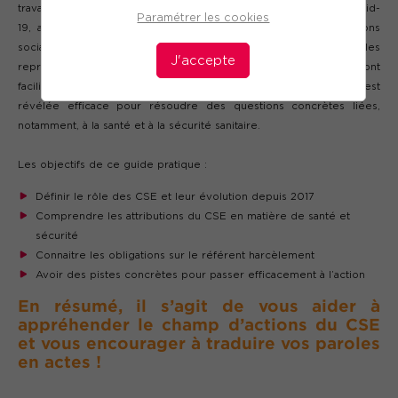
travail qui sont déjà à l’œuvre, qui plus est depuis la crise du Covid-
Paramétrer les cookies
19, appellent les directions d’entreprises à soigner leurs relations
sociales et à tisser des partenariats entre leur DRH et les
J'accepte
représentants de leur personnel. Durant la pandémie, les CSE ont
facilité cette mission. La transversalité de leurs compétences s’est
révélée efficace pour résoudre des questions concrètes liées,
notamment, à la santé et à la sécurité sanitaire.
Les objectifs de ce guide pratique :
Définir le rôle des CSE et leur évolution depuis 2017
Comprendre les attributions du CSE en matière de santé et
sécurité
Connaitre les obligations sur le référent harcèlement
Avoir des pistes concrètes pour passer efficacement à l’action
En résumé, il s’agit de vous aider à
appréhender le champ d’actions du CSE
et vous encourager à traduire vos paroles
en actes !