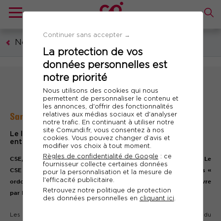
Continuer sans accepter →
Nos guides & livres blancs
La protection de vos
données personnelles est
notre priorité
Nous utilisons des cookies qui nous
permettent de personnaliser le contenu et
les annonces, d'offrir des fonctionnalités
Santé et sécurité : les attributions du CSE
relatives aux médias sociaux et d'analyser
notre trafic. En continuant à utiliser notre
site Comundi.fr, vous consentez à nos
Le livre blanc pour tout savoir sur le rôle du CSE en
cookies. Vous pouvez changer d’avis et
entreprise !
modifier vos choix à tout moment.
Règles de confidentialité de Google
: ce
CSE, CSSCT, CHSCT... Vous êtes perdus dans les acronymes ? Le
fournisseur collecte certaines données
CSE est le comité social et économique qui est né en 2017 des «
pour la personnalisation et la mesure de
l'efficacité publicitaire.
ordonnances Macron ». Il doit obligatoirement être mis en œuvre
Retrouvez notre politique de protection
par les entreprises de plus de 11 salariés.
des données personnelles en
cliquant ici
.
Les évolutions juridiques ainsi que les transformations du monde du