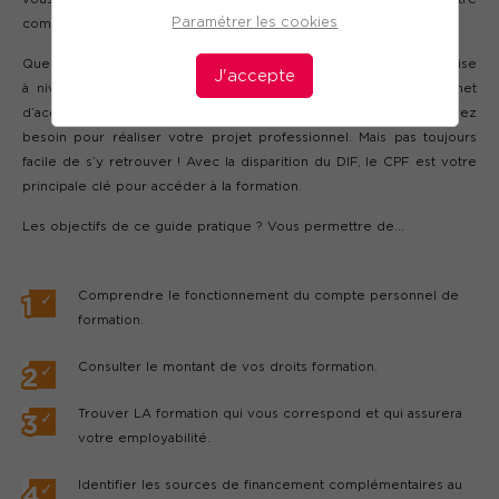
Paramétrer les cookies
compte professionnel de formation.
Que ce soit pour une reconversion professionnelle, pour une mise
J'accepte
à niveau ou un changement de poste, la formation vous permet
d’acquérir les connaissances et les compétences dont vous avez
besoin pour réaliser votre projet professionnel. Mais pas toujours
facile de s’y retrouver ! Avec la disparition du DIF, le CPF est votre
principale clé pour accéder à la formation.
Les objectifs de ce guide pratique ? Vous permettre de…
Comprendre le fonctionnement du compte personnel de
formation.
Consulter le montant de vos droits formation.
Trouver LA formation qui vous correspond et qui assurera
votre employabilité.
Identifier les sources de financement complémentaires au