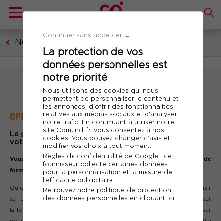
Continuer sans accepter →
Nos guides & livres blancs
La protection de vos
données personnelles est
notre priorité
Nous utilisons des cookies qui nous
permettent de personnaliser le contenu et
les annonces, d'offrir des fonctionnalités
CPF : Suivez le guide !
relatives aux médias sociaux et d'analyser
notre trafic. En continuant à utiliser notre
site Comundi.fr, vous consentez à nos
Le guide pour comprendre et utiliser efficacement
cookies. Vous pouvez changer d’avis et
votre compte personnel de formation.
modifier vos choix à tout moment.
Règles de confidentialité de Google
: ce
Vous êtes salarié ? On vous dit tout sur votre compte personnel de
fournisseur collecte certaines données
formation !
pour la personnalisation et la mesure de
l'efficacité publicitaire.
Qu’est-ce que le CPF ? Comment en bénéficier ? Comment choisir
Retrouvez notre politique de protection
des données personnelles en
cliquant ici
.
sa formation ? Vous êtes nombreux à vous poser des questions sur
la formation professionnelle. C’est pourquoi Comundi a réalisé pour
vous ce guide sur le CPF. Découvrez comment utiliser votre