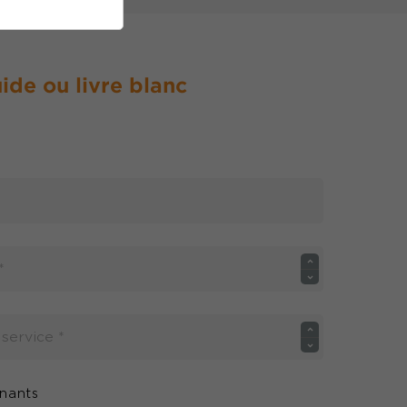
ide ou livre blanc
enants