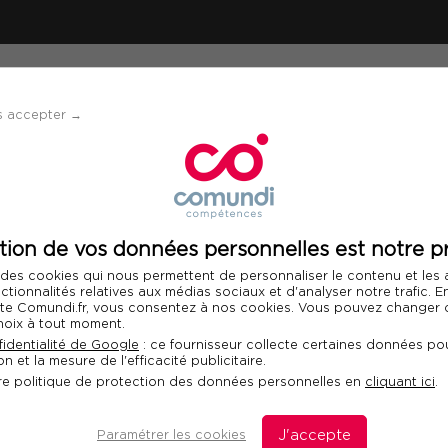
ÉVÈNEMENTS
SOLUTIONS
FINANCEMENT 
s accepter →
rganisme de formation ?
nisme de formation ?
tion de vos données personnelles est notre pr
 des cookies qui nous permettent de personnaliser le contenu et les
st de vous donner les clés de compréhension pour
nctionnalités relatives aux médias sociaux et d'analyser notre trafic. 
 site Comundi.fr, vous consentez à nos cookies. Vous pouvez changer d
hoix à tout moment.
re compliqué tant l’offre est vaste. De nombreux
identialité de Google
: ce fournisseur collecte certaines données pou
n et la mesure de l'efficacité publicitaire.
emps sans savoir comment s’y prendre, ce qui
uences négatives : faible participation, absence
re politique de protection des données personnelles en
cliquant ici
.
 investi. La question est donc : comment bien
Paramétrer les cookies
J'accepte