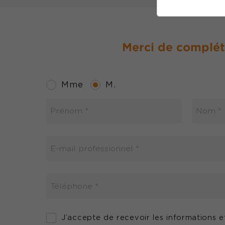
Merci de compléte
*
Champs
Mme
M.
requis.
J’accepte de recevoir les informations e