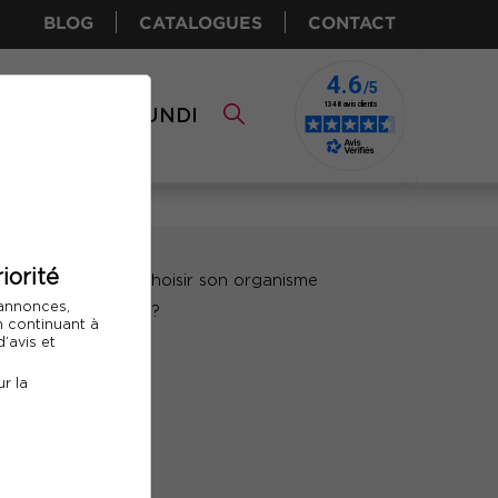
BLOG
CATALOGUES
CONTACT
I CPF
COMUNDI
iorité
 annonces,
En continuant à
’avis et
r la