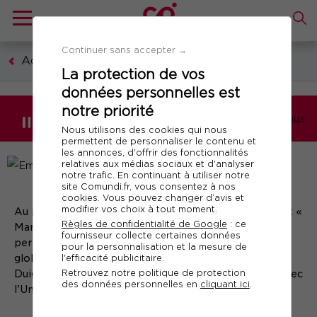
Continuer sans accepter →
Accueil
La protection de vos
données personnelles est
notre priorité
Ils parlent de nous
Nous utilisons des cookies qui nous
permettent de personnaliser le contenu et
les annonces, d'offrir des fonctionnalités
relatives aux médias sociaux et d'analyser
notre trafic. En continuant à utiliser notre
site Comundi.fr, vous consentez à nos
cookies. Vous pouvez changer d’avis et
modifier vos choix à tout moment.
Au plus près des pratiques actuelles, le cycle certifiant «
Règles de confidentialité de Google
: ce
Marketing et communication digitale » de Comundi
fournisseur collecte certaines données
permet aux professionnels d'acquérir une vision
pour la personnalisation et la mesure de
l'efficacité publicitaire.
globale des stratégies web. Rencontre avec Servane
Retrouvez notre politique de protection
Duigou, la responsable de ce programme construit avec
des données personnelles en
cliquant ici
.
l'Université Paris-Dauphine.