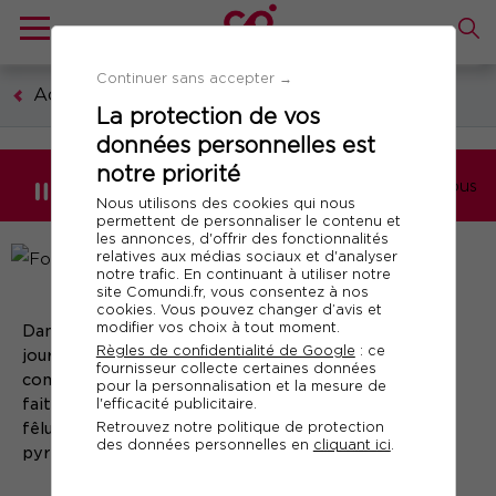
Continuer sans accepter →
Accueil
La protection de vos
données personnelles est
notre priorité
Ils parlent de nous
Nous utilisons des cookies qui nous
permettent de personnaliser le contenu et
les annonces, d'offrir des fonctionnalités
relatives aux médias sociaux et d'analyser
notre trafic. En continuant à utiliser notre
site Comundi.fr, vous consentez à nos
cookies. Vous pouvez changer d’avis et
modifier vos choix à tout moment.
Dans beaucoup de domaines, la crise sanitaire a mis à
Règles de confidentialité de Google
: ce
jour et souvent accéléré des tendances de fond qui
fournisseur collecte certaines données
commençaient à se dessiner. Le champ managérial ne
pour la personnalisation et la mesure de
l'efficacité publicitaire.
fait pas exception. La crise a révélé les profondes
Retrouvez notre politique de protection
fêlures qui fissurent depuis quelques temps nos belles
des données personnelles en
cliquant ici
.
pyramides hiérarchiques.