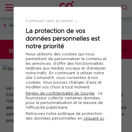
Continuer sans accepter →
Accueil
La protection de vos
données personnelles est
notre priorité
Ils parlent de nous
Nous utilisons des cookies qui nous
permettent de personnaliser le contenu et
les annonces, d'offrir des fonctionnalités
relatives aux médias sociaux et d'analyser
notre trafic. En continuant à utiliser notre
site Comundi.fr, vous consentez à nos
cookies. Vous pouvez changer d’avis et
modifier vos choix à tout moment.
Le cycle « Marketing et communication digitale » de
Règles de confidentialité de Google
: ce
Comundi x Stratégies Formations, en partenariat avec
fournisseur collecte certaines données
l’Université de Paris Dauphine offre une vision globale
pour la personnalisation et la mesure de
l'efficacité publicitaire.
des métiers et problématiques du digital, pour mieux en
Retrouvez notre politique de protection
comprendre les enjeux et les possibilités qu’il offre aux
des données personnelles en
cliquant ici
.
professionnels du secteur.