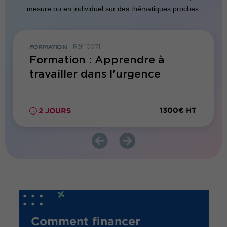
mesure ou en individuel sur des thématiques proches.
FORMATION
|
Réf. 10071
FORMATI
stance
Formation : Apprendre à
Forma
travailler dans l'urgence
télét
00€ HT
1300€ HT
2 JOURS
1 JO
Comment financer