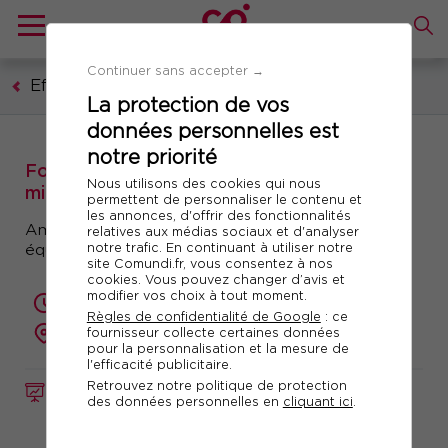
Continuer sans accepter →
Efficacité professionnelle
La protection de vos
données personnelles est
notre priorité
Formation : Préserver son capital santé en
Nous utilisons des cookies qui nous
milieu professionnel
permettent de personnaliser le contenu et
les annonces, d'offrir des fonctionnalités
Améliorer son hygiène de vie pour trouver son
relatives aux médias sociaux et d'analyser
notre trafic. En continuant à utiliser notre
équilibre sur le long terme
site Comundi.fr, vous consentez à nos
cookies. Vous pouvez changer d’avis et
modifier vos choix à tout moment.
2 jours (14 heures)
Règles de confidentialité de Google
: ce
fournisseur collecte certaines données
présentiel ou à distance
pour la personnalisation et la mesure de
l'efficacité publicitaire.
Retrouvez notre politique de protection
FORMATION
Réf. 11055
des données personnelles en
cliquant ici
.
Télécharger le programme