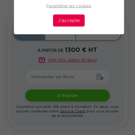
Paramétrer les cookies
J'accepte
Inter
Intra
Sur-mesure
1300
€ HT
À PARTIR DE
Voir nos dates et lieux
Demander un devis
S'inscrire
Inscription possible 48h avant la formation. En deçà, vous
pouvez contacter notre
Service Client
pour vous assurer
de la disponibilité.