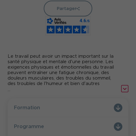
Partager
Le travail peut avoir un impact important sur la
santé physique et mentale d'une personne. Les
exigences physiques et émotionnelles du travail
peuvent entraîner une fatigue chronique, des
douleurs musculaires, des troubles du sommeil,
des troubles de l'humeur et bien d'autres
problèmes de santé.
...
Le salarié peut, dans son environnement
professionnel, se sentir malmené avec l’impression
Formation
d’avoir de moins en moins de marge de
manœuvre pour agir sur ses conditions de travail
au quotidien. Cela peut générer de l’anxiété sur
Programme
sa vie au quotidien et ses performances.