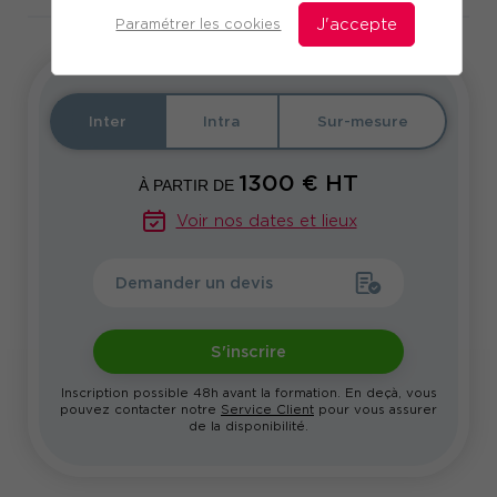
Paramétrer les cookies
J'accepte
Inter
Intra
Sur-mesure
1300
€ HT
À PARTIR DE
Voir nos dates et lieux
Demander un devis
S'inscrire
Inscription possible 48h avant la formation. En deçà, vous
pouvez contacter notre
Service Client
pour vous assurer
de la disponibilité.