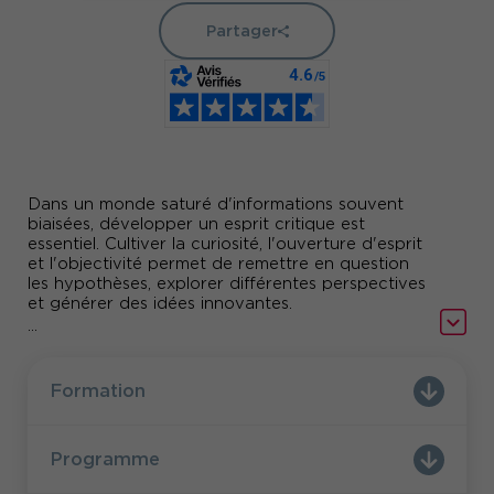
Partager
Dans un monde saturé d'informations souvent
biaisées, développer un esprit critique est
essentiel. Cultiver la curiosité, l'ouverture d'esprit
et l'objectivité permet de remettre en question
les hypothèses, explorer différentes perspectives
et générer des idées innovantes.
...
émergence de l'IA
Avec l'
, il devient crucial de
distinguer les faits des opinions et de prendre
des décisions éclairées. Apprenez à utiliser des
Formation
outils pratiques pour minimiser les erreurs de
jugement et améliorer votre leadership.
Programme