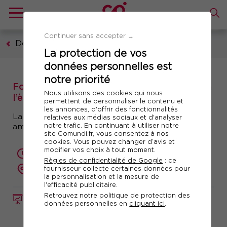
Continuer sans accepter →
Développement personnel
La protection de vos
données personnelles est
notre priorité
Formation : Développer sa pensée critique à
Nous utilisons des cookies qui nous
l’ère de l’IA
permettent de personnaliser le contenu et
les annonces, d'offrir des fonctionnalités
La pensée critique : une compétence-pivot pour
relatives aux médias sociaux et d'analyser
notre trafic. En continuant à utiliser notre
améliorer sa prise de décision
site Comundi.fr, vous consentez à nos
cookies. Vous pouvez changer d’avis et
modifier vos choix à tout moment.
2 jours (14 heures)
Règles de confidentialité de Google
: ce
présentiel ou à distance
fournisseur collecte certaines données pour
la personnalisation et la mesure de
l'efficacité publicitaire.
Retrouvez notre politique de protection des
FORMATION
Réf. 12109
données personnelles en
cliquant ici
.
Télécharger le programme