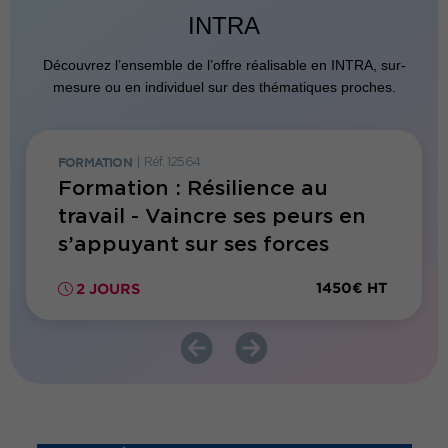
INTRA
Découvrez l’ensemble de l’offre réalisable en INTRA, sur-
mesure ou en individuel sur des thématiques proches.
FORMATION
|
Réf. 12564
FORMATI
Formation : Résilience au
Forma
onner
travail - Vaincre ses peurs en
menta
s’appuyant sur ses forces
300€ HT
1450€ HT
2 JOURS
2 JO